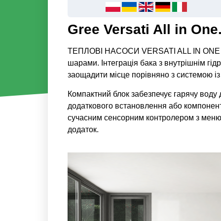
Gree Versati All in O
ТЕПЛОВІ НАСОСИ VERSATI ALL IN ONE – це
шарами. Інтеграція бака з внутрішнім гі
заощадити місце порівняно з системою із
Компактний блок забезпечує гарячу воду 
додаткового встановлення або компоненті
сучасним сенсорним контролером з меню 
додаток.