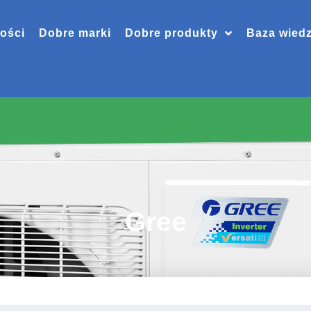
ości
Dobre marki
Dobre produkty
Baza wied
Gree