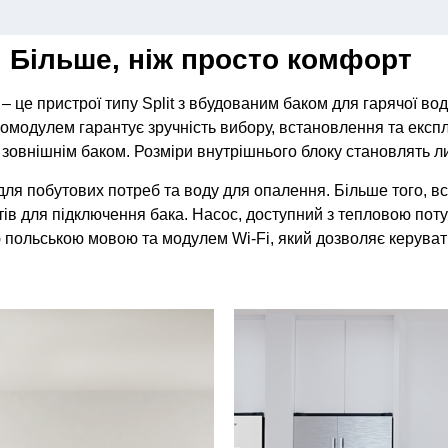
ne. Більше, ніж просто комфорт
 пристрої типу Split з вбудованим баком для гарячої вод
дромодулем гарантує зручність вибору, встановлення та експ
 зовнішнім баком. Розміри внутрішнього блоку становлять ли
для побутових потреб та воду для опалення. Більше того, 
в для підключення бака. Насос, доступний з тепловою потуж
польською мовою та модулем Wi-Fi, який дозволяє керувати