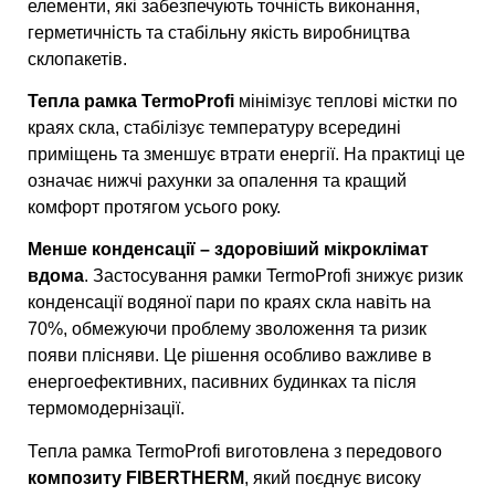
елементи, які забезпечують точність виконання,
герметичність та стабільну якість виробництва
склопакетів.
Тепла рамка TermoProfi
мінімізує теплові містки по
краях скла, стабілізує температуру всередині
приміщень та зменшує втрати енергії. На практиці це
означає нижчі рахунки за опалення та кращий
комфорт протягом усього року.
Менше конденсації – здоровіший мікроклімат
вдома
. Застосування рамки TermoProfi знижує ризик
конденсації водяної пари по краях скла навіть на
70%, обмежуючи проблему зволоження та ризик
появи плісняви. Це рішення особливо важливе в
енергоефективних, пасивних будинках та після
термомодернізації.
Тепла рамка TermoProfi виготовлена з передового
композиту FIBERTHERM
, який поєднує високу