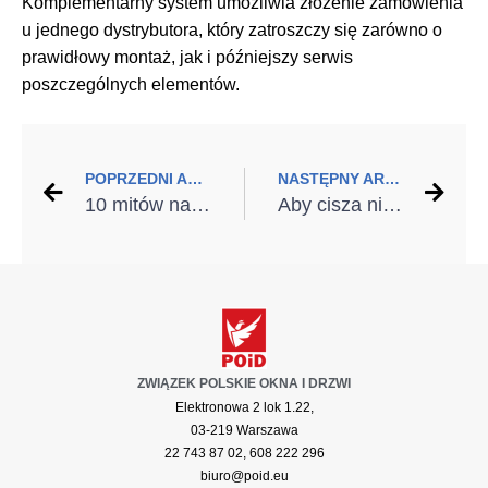
Komplementarny system umożliwia złożenie zamówienia
u jednego dystrybutora, który zatroszczy się zarówno o
prawidłowy montaż, jak i późniejszy serwis
poszczególnych elementów.
POPRZEDNI ARTYKUŁ
NASTĘPNY ARTYKUŁ
10 mitów na temat pomp ciepła!
Aby cisza nie była luksusem! Rusza kampania edukacyjna Wycisz.to
ZWIĄZEK POLSKIE OKNA I DRZWI
Elektronowa 2 lok 1.22,
03-219 Warszawa
22 743 87 02, 608 222 296
biuro@poid.eu