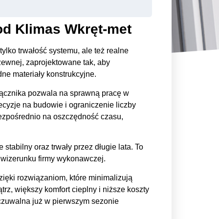
od Klimas Wkręt-met
ylko trwałość systemu, ale też realne
zewnej, zaprojektowane tak, aby
ne materiały konstrukcyjne.
 łącznika pozwala na sprawną pracę w
cyzje na budowie i ograniczenie liczby
bezpośrednio na oszczędność czasu,
abilny oraz trwały przez długie lata. To
o wizerunku firmy wykonawczej.
ięki rozwiązaniom, które minimalizują
rz, większy komfort cieplny i niższe koszty
czuwalna już w pierwszym sezonie