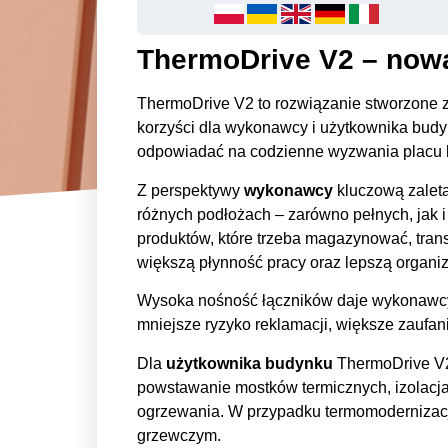
ThermoDrive V2 – now
ThermoDrive V2 to rozwiązanie stworzone z m
korzyści dla wykonawcy i użytkownika budyn
odpowiadać na codzienne wyzwania placu bu
Z perspektywy
wykonawcy
kluczową zaletą
różnych podłożach – zarówno pełnych, jak 
produktów, które trzeba magazynować, tran
większą płynność pracy oraz lepszą organiz
Wysoka nośność łączników daje wykonawcy po
mniejsze ryzyko reklamacji, większe zaufa
Dla
użytkownika budynku
ThermoDrive V2 
powstawanie mostków termicznych, izolacja d
ogrzewania. W przypadku termomodernizacj
grzewczym.