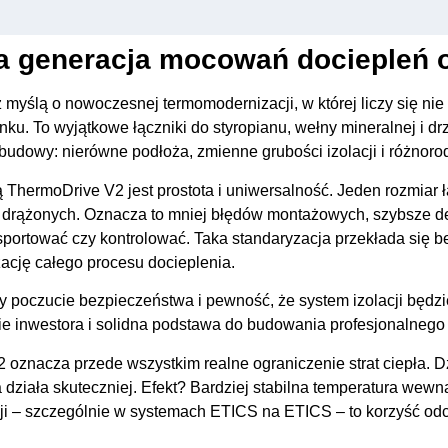
a generacja mocowań dociepleń 
yślą o nowoczesnej termomodernizacji, w której liczy się nie t
ku. To wyjątkowe łączniki do styropianu, wełny mineralnej i dr
dowy: nierówne podłoża, zmienne grubości izolacji i różnorod
 ThermoDrive V2 jest prostota i uniwersalność. Jeden rozmiar
i drążonych. Oznacza to mniej błędów montażowych, szybsze de
sportować czy kontrolować. Taka standaryzacja przekłada się 
ację całego procesu docieplenia.
czucie bezpieczeństwa i pewność, że system izolacji będzie st
nie inwestora i solidna podstawa do budowania profesjonalneg
oznacza przede wszystkim realne ograniczenie strat ciepła. Dz
ziała skuteczniej. Efekt? Bardziej stabilna temperatura wewnąt
i – szczególnie w systemach ETICS na ETICS – to korzyść od