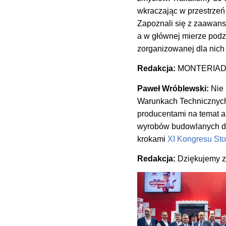
wkraczając w przestrzeń
Zapoznali się z zaawans
a w głównej mierze podzi
zorganizowanej dla nich 
Redakcja:
MONTERIADA 2
Paweł Wróblewski:
Nie 
Warunkach Technicznych,
producentami na temat 
wyrobów budowlanych do 
krokami
XI Kongresu Stol
Redakcja:
Dziękujemy za