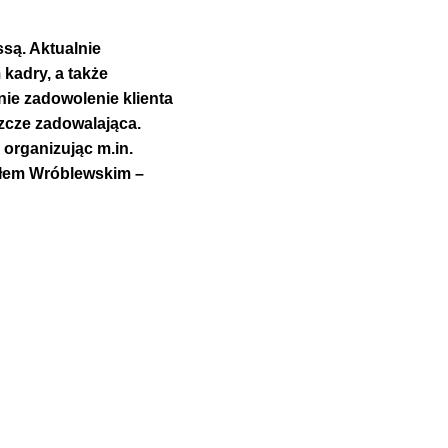
są. Aktualnie
 kadry, a także
nie zadowolenie klienta
zcze zadowalająca.
 organizując m.in.
włem Wróblewskim –