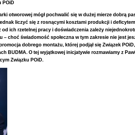
u POiD
arki otworowej mógł pochwalić się w dużej mierze dobrą pas
dnak liczyć się z rosnącymi kosztami produkcji i deficytem
 od ich rzetelnej pracy i doświadczenia zależy niejednokrot
 – choć świadomość społeczna w tym zakresie nie jest jes
 promocja dobrego montażu, której podjął się Związek POiD,
h BUDMA. O tej wyjątkowej inicjatywie rozmawiamy z Pa
ącym Związku POiD.