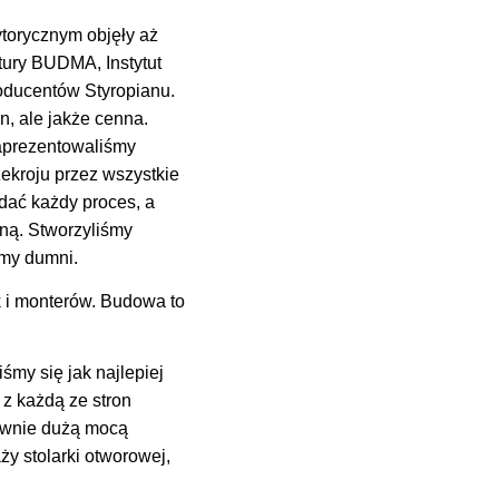
orycznym objęły aż
ktury BUDMA, Instytut
oducentów Styropianu.
n, ale jakże cenna.
aprezentowaliśmy
kroju przez wszystkie
ądać każdy proces, a
zną. Stworzyliśmy
śmy dumni.
k i monterów. Budowa to
śmy się jak najlepiej
z każdą ze stron
równie dużą mocą
y stolarki otworowej,