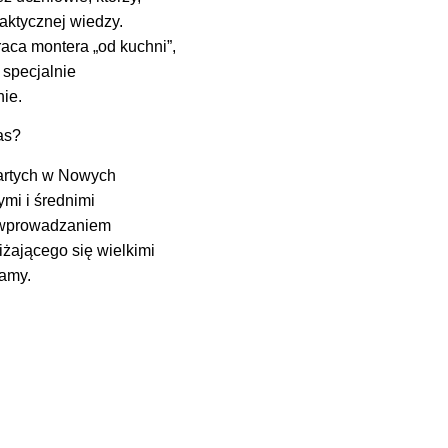
aktycznej wiedzy.
aca montera „od kuchni”,
 specjalnie
nie.
as?
wartych w Nowych
mi i średnimi
m wprowadzaniem
iżającego się wielkimi
zamy.