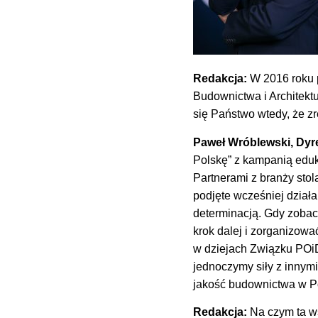
Redakcja:
W 2016 roku 
Budownictwa i Architek
się Państwo wtedy, że zr
Paweł Wróblewski, Dyr
Polskę” z kampanią edu
Partnerami z branży sto
podjęte wcześniej dział
determinacją. Gdy zobacz
krok dalej i zorganizow
w dziejach Związku POiD
jednoczymy siły z innymi
jakość budownictwa w P
Redakcja:
Na czym ta w