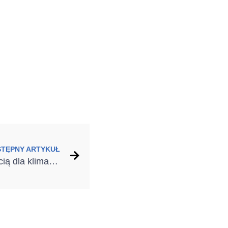
STĘPNY ARTYKUŁ
Dobry montaż. Z korzyścią dla klimatu i kieszeni