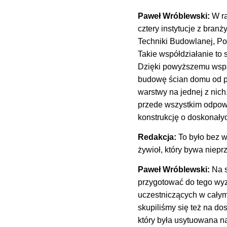
Paweł Wróblewski:
W ra
cztery instytucje z bran
Techniki Budowlanej, Po
Takie współdziałanie to 
Dzięki powyższemu wsp
budowę ścian domu od p
warstwy na jednej z nich
przede wszystkim odpowi
konstrukcję o doskonały
Redakcja:
To było bez w
żywioł, który bywa niep
Paweł Wróblewski:
Na s
przygotować do tego wyz
uczestniczących w całym
skupiliśmy się też na d
który była usytuowana na