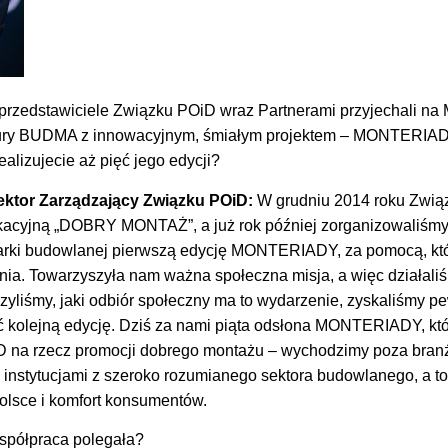
przedstawiciele Związku POiD wraz Partnerami przyjechali na
tury BUDMA z innowacyjnym, śmiałym projektem – MONTERIADĄ
ealizujecie aż pięć jego edycji?
ektor Zarządzający Związku POiD:
W grudniu 2014 roku Związ
kacyjną „DOBRY MONTAŻ”, a już rok później zorganizowaliśmy
larki budowlanej pierwszą edycję MONTERIADY, za pomocą, kt
ania. Towarzyszyła nam ważna społeczna misja, a więc działali
yliśmy, jaki odbiór społeczny ma to wydarzenie, zyskaliśmy pe
ać kolejną edycję. Dziś za nami piąta odsłona MONTERIADY, kt
 na rzecz promocji dobrego montażu – wychodzimy poza branżę
 instytucjami z szeroko rozumianego sektora budowlanego, a to
olsce i komfort konsumentów.
spółpraca polegała?