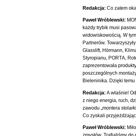
Redakcja:
Co zatem oka
Paweł Wróblewski:
MONT
każdy trybik musi pasow
widowiskowością. W tym r
Partnerów. Towarzyszył
Glasslift, Hörmann, Kli
Styropianu, PORTA, Roto
zaprezentowała produkty
poszczególnych montaży.
Bieleninika. Dzięki tem
Redakcja:
A właśnie! Od
z niego energia, ruch, d
zawodu „montera stolar
Co zyskali przyjeżdżając
Paweł Wróblewski:
Miło
zmysłów. Trafialiśmy do