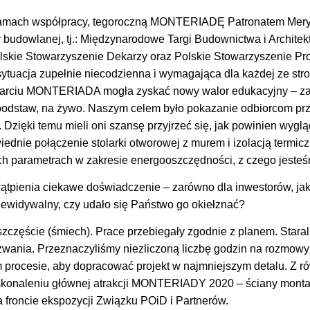
mach współpracy, tegoroczną MONTERIADĘ Patronatem Meryt
ży budowlanej, tj.: Międzynarodowe Targi Budownictwa i Archite
lskie Stowarzyszenie Dekarzy oraz Polskie Stowarzyszenie Pr
sytuacja zupełnie niecodzienna i wymagająca dla każdej ze stro
arciu MONTERIADA mogła zyskać nowy walor edukacyjny – z
odstaw, na żywo. Naszym celem było pokazanie odbiorcom prze
. Dzięki temu mieli oni szansę przyjrzeć się, jak powinien wygl
ednie połączenie stolarki otworowej z murem i izolacją termic
ch parametrach w zakresie energooszczędności, z czego jeste
ątpienia ciekawe doświadczenie – zarówno dla inwestorów, ja
rzewidywalny, czy udało się Państwo go okiełznać?
zczęście (śmiech). Prace przebiegały zgodnie z planem. Starali
wania. Przeznaczyliśmy niezliczoną liczbę godzin na rozmowy 
 procesie, aby dopracować projekt w najmniejszym detalu. Z 
oskonaleniu głównej atrakcji MONTERIADY 2020 – ściany montaż
 froncie ekspozycji Związku POiD i Partnerów.