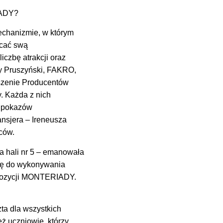
IADY?
chanizmie, w którym
ycać swą
iczbę atrakcji oraz
y Pruszyński, FAKRO,
yszenie Producentów
. Każda z nich
s pokazów
nsjera – Ireneusza
ców.
a hali nr 5 – emanowała
się do wykonywania
spozycji MONTERIADY.
ta dla wszystkich
ż uczniowie, którzy,