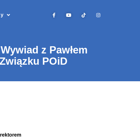
zy
 Wywiad z Pawłem
 Związku POiD
rektorem