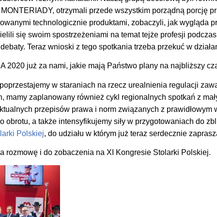
 MONTERIADY, otrzymali przede wszystkim porządną porcję pr
owanymi technologicznie produktami, zobaczyli, jak wygląda pr
elili się swoim spostrzeżeniami na temat tejże profesji podczas
debaty. Teraz wnioski z tego spotkania trzeba przekuć w działa
020 już za nami, jakie mają Państwo plany na najbliższy cz
poprzestajemy w staraniach na rzecz urealnienia regulacji za
 mamy zaplanowany również cykl regionalnych spotkań z mały
aktualnych przepisów prawa i norm związanych z prawidłowy
obrotu, a także intensyfikujemy siły w przygotowaniach do zbl
arki Polskiej
, do udziału w którym już teraz serdecznie zapras
 rozmowę i do zobaczenia na XI Kongresie Stolarki Polskiej.