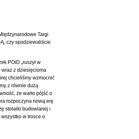
 Międzynarodowe Targi
, czy spodziewaliście
ek POiD „ruszył w
 wraz z dziesięcioma
órej chcieliśmy wzmocnić
śmy z równie dużą
wność, że warto pójść o
óra rozpoczyna nową erę
 stolarki budowlanej i
 wszystko w trosce o