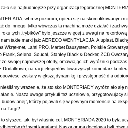
zało się najtrudniejsze przy organizacji tegorocznej MONTER
ERIADA, wbrew pozorom, opiera się na skomplikowanym me
ać do innego, tylko wówczas ta machina może działać i zachw
oku tych „trybików” było jeszcze więcej z uwagi na rekordową l
y nam takie marki jak: AERECO WENTYLACJA, Aluplast, Blach
mas Wkręt-met, Lahti PRO, Marbet Bausystem, Polskie Stowarz
 Frank, Selena, Soudal, Stanley Black & Decker, ZCB Owczary
 ze swojej najnowszej oferty, omawiając ich wyróżniki podcza
 Dodatkowo, narracji ekspertów towarzyszył komentarz konfera
u opowieści zyskały większą dynamikę i przystępność dla odbior
nieśliśmy wrażenie, że stoisko MONTERIADY wyróżniało się n
ziałanie. Naszą uwagę przykuli też uczniowie, przygotowujący 
ki budowlanej”, którzy pojawili się w pewnym momencie na ek
 na Targi?
 to słyszeć, taki był właśnie cel. MONTERIADA 2020 to była ucz
 odbiorców różnymi kanałami. Naszą grupą docelową byli równie