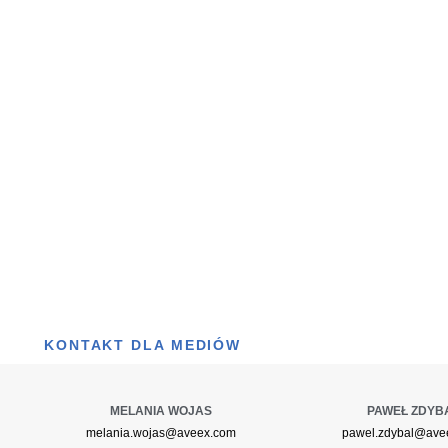
KONTAKT DLA MEDIÓW
MELANIA WOJAS
PAWEŁ ZDYB
melania.wojas@aveex.com
pawel.zdybal@ave