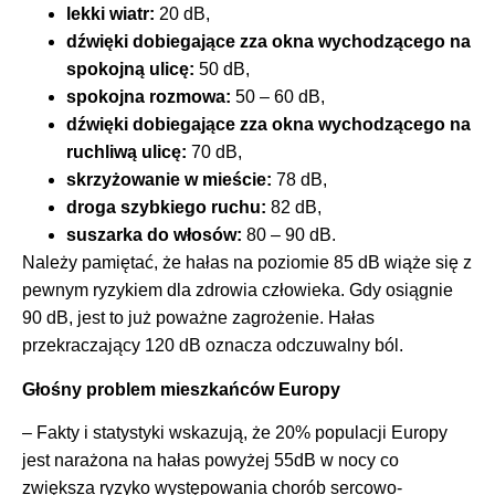
lekki wiatr:
20 dB,
dźwięki dobiegające zza okna wychodzącego na
spokojną ulicę:
50 dB,
spokojna rozmowa:
50 – 60 dB,
dźwięki dobiegające zza okna wychodzącego na
ruchliwą ulicę:
70 dB,
skrzyżowanie w mieście:
78 dB,
droga szybkiego ruchu:
82 dB,
suszarka do włosów:
80 – 90 dB.
Należy pamiętać, że hałas na poziomie 85 dB wiąże się z
pewnym ryzykiem dla zdrowia człowieka. Gdy osiągnie
90 dB, jest to już poważne zagrożenie. Hałas
przekraczający 120 dB oznacza odczuwalny ból.
Głośny problem mieszkańców Europy
– Fakty i statystyki wskazują, że 20% populacji Europy
jest narażona na hałas powyżej 55dB w nocy co
zwiększa ryzyko występowania chorób sercowo-