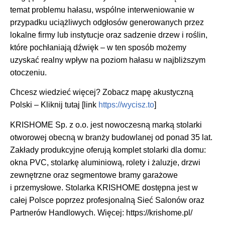
temat problemu hałasu, wspólne interweniowanie w
przypadku uciążliwych odgłosów generowanych przez
lokalne firmy lub instytucje oraz sadzenie drzew i roślin,
które pochłaniają dźwięk – w ten sposób możemy
uzyskać realny wpływ na poziom hałasu w najbliższym
otoczeniu.
Chcesz wiedzieć więcej? Zobacz mapę akustyczną
Polski – Kliknij tutaj [link
https://wycisz.to
]
KRISHOME Sp. z o.o. jest nowoczesną marką stolarki
otworowej obecną w branży budowlanej od ponad 35 lat.
Zakłady produkcyjne oferują komplet stolarki dla domu:
okna PVC, stolarkę aluminiową, rolety i żaluzje, drzwi
zewnętrzne oraz segmentowe bramy garażowe
i przemysłowe. Stolarka KRISHOME dostępna jest w
całej Polsce poprzez profesjonalną Sieć Salonów oraz
Partnerów Handlowych. Więcej: https://krishome.pl/