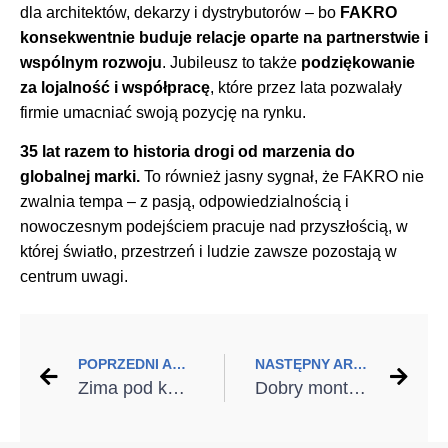
dla architektów, dekarzy i dystrybutorów – bo
FAKRO
konsekwentnie buduje relacje oparte na partnerstwie i
wspólnym rozwoju
. Jubileusz to także
podziękowanie
za lojalność i współpracę
, które przez lata pozwalały
firmie umacniać swoją pozycję na rynku.
35 lat razem
to historia drogi od marzenia do
globalnej marki.
To również jasny sygnał, że FAKRO nie
zwalnia tempa – z pasją, odpowiedzialnością i
nowoczesnym podejściem pracuje nad przyszłością, w
której światło, przestrzeń i ludzie zawsze pozostają w
centrum uwagi.
POPRZEDNI ARTYKUŁ
NASTĘPNY ARTYKUŁ
Zima pod kontrolą. 6 smart rozwiązań dla domu podczas wyjazdu
Dobry montaż – realne oszczędności. Co naprawdę decyduje o skutecznej termomodernizacji?