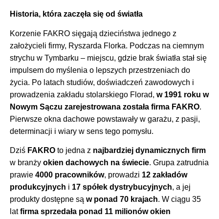
Historia, która zaczęła się od światła
Korzenie FAKRO sięgają dzieciństwa jednego z
założycieli firmy, Ryszarda Florka. Podczas na ciemnym
strychu w Tymbarku – miejscu, gdzie brak światła stał się
impulsem do myślenia o lepszych przestrzeniach do
życia. Po latach studiów, doświadczeń zawodowych i
prowadzenia zakładu stolarskiego Florad,
w 1991 roku w
Nowym Sączu zarejestrowana została firma FAKRO
.
Pierwsze okna dachowe powstawały w garażu, z pasji,
determinacji i wiary w sens tego pomysłu.
Dziś
FAKRO
to jedna z
najbardziej dynamicznych firm
w branży
okien dachowych na świecie
. Grupa zatrudnia
prawie
4000 pracowników
, prowadzi
12 zakładów
produkcyjnych
i
17 spółek dystrybucyjnych
, a jej
produkty dostępne są
w ponad 70 krajach
. W ciągu 35
lat
firma sprzedała ponad 11 milionów okien