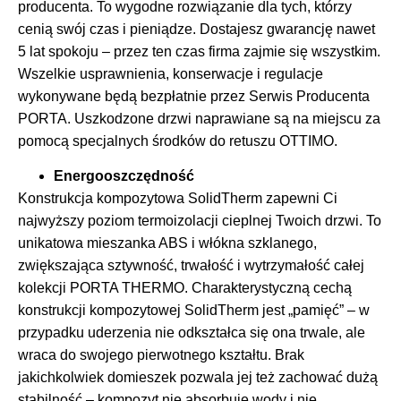
producenta. To wygodne rozwiązanie dla tych, którzy
cenią swój czas i pieniądze. Dostajesz gwarancję nawet
5 lat spokoju – przez ten czas firma zajmie się wszystkim.
Wszelkie usprawnienia, konserwacje i regulacje
wykonywane będą bezpłatnie przez Serwis Producenta
PORTA. Uszkodzone drzwi naprawiane są na miejscu za
pomocą specjalnych środków do retuszu OTTIMO.
Energooszczędność
Konstrukcja kompozytowa SolidTherm zapewni Ci
najwyższy poziom termoizolacji cieplnej Twoich drzwi. To
unikatowa mieszanka ABS i włókna szklanego,
zwiększająca sztywność, trwałość i wytrzymałość całej
kolekcji PORTA THERMO. Charakterystyczną cechą
konstrukcji kompozytowej SolidTherm jest „pamięć” – w
przypadku uderzenia nie odkształca się ona trwale, ale
wraca do swojego pierwotnego kształtu. Brak
jakichkolwiek domieszek pozwala jej też zachować dużą
stabilność – kompozyt nie absorbuje wody i nie