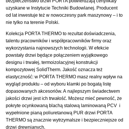
bezpieczeństwo drzwi PORTA potwierdzają certyfikaty
uzyskane w Instytucie Techniki Budowlanej. Producent
od lat inwestuje też w nowoczesny park maszynowy – i to
nie tylko na terenie Polski.
Kolekcja PORTA THERMO to rezultat doświadczenia,
talentu pracowników i współpracowników firmy oraz
wykorzystania najnowszych technologii. W efekcie
powstały drzwi będące połączeniem wyjątkowego
designu i trwałej, termoizolacyjnej konstrukcji
kompozytowej SolidTherm. Jakość oznacza też
elastyczność: w PORTA THERMO masz realny wpływ na
wygląd produktu – od wyboru klamki po bogatą listę
dopasowanych akcesoriów. A najlepszym świadectwem
jakości drzwi jest ich trwałość. Możesz mieć pewność, że
pokryte ocynkowaną blachą stalową laminowaną PCV i
wypełnione pianą poliuretanową PUR drzwi PORTA
THERMO są znacznie wytrzymalsze i bezpieczniejsze od
drzwi drewnianych.