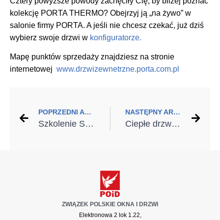
Cztery powyższe powody zachęciły Cię, by bliżej poznać
kolekcję PORTA THERMO? Obejrzyj ją „na żywo” w
salonie firmy PORTA. A jeśli nie chcesz czekać, już dziś
wybierz swoje drzwi w
konfiguratorze.
Mapę punktów sprzedaży znajdziesz na stronie
internetowej
www.drzwizewnetrzne.porta.com.pl
POPRZEDNI ARTYKUŁ
NASTĘPNY ARTYKUŁ
Szkolenie Selena: Nowoczesne uszczelnienie i izolacja stolarki zewnętrznej
Ciepłe drzwi wejściowe – co zrobić, by cieszyć się oszczędnościami i komfortem?
ZWIĄZEK POLSKIE OKNA I DRZWI
Elektronowa 2 lok 1.22,