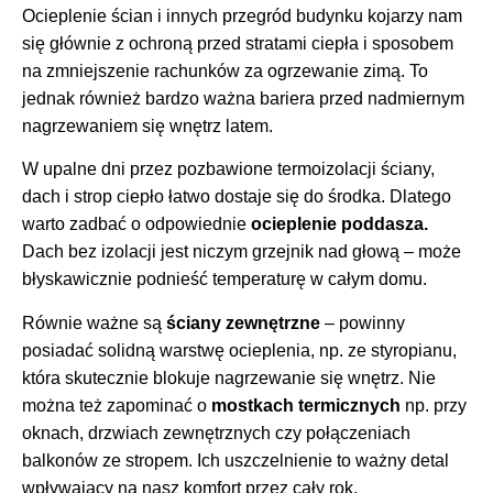
Ocieplenie ścian i innych przegród budynku kojarzy nam
się głównie z ochroną przed stratami ciepła i sposobem
na zmniejszenie rachunków za ogrzewanie zimą. To
jednak również bardzo ważna bariera przed nadmiernym
nagrzewaniem się wnętrz latem.
W upalne dni przez pozbawione termoizolacji ściany,
dach i strop ciepło łatwo dostaje się do środka. Dlatego
warto zadbać o odpowiednie
ocieplenie poddasza
.
Dach bez izolacji jest niczym grzejnik nad głową – może
błyskawicznie podnieść temperaturę w całym domu.
Równie ważne są
ściany zewnętrzne
– powinny
posiadać solidną warstwę ocieplenia, np. ze styropianu,
która skutecznie blokuje nagrzewanie się wnętrz. Nie
można też zapominać o
mostkach termicznych
np. przy
oknach, drzwiach zewnętrznych czy połączeniach
balkonów ze stropem. Ich uszczelnienie to ważny detal
wpływający na nasz komfort przez cały rok.