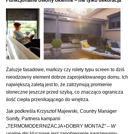
Funkcjonalne osłony okienne – nie tylko dekoracja
Żaluzje fasadowe, markizy czy rolety typu screen to dziś
nieodzowny element dobrze zaprojektowanego domu. Ich
największą zaletą jest to, że zatrzymują promienie
słoneczne jeszcze przed szybą, co znacząco ogranicza
ilość ciepła przenikającego do wnętrza.
Jak podkreśla Krzysztof Majewski, Country Manager
Somfy, Partnera kampanii
„TERMOMODERNIZACJA+DOBRY MONTAŻ” –
W
upalne dni kluczowe jest zapobieganie nagrzewaniu