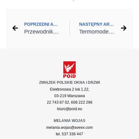
POPRZEDNI ARTYKUŁ
NASTĘPNY ARTYKUŁ
Przewodnik po wielofunkcyjnych drzwiach do domu – od piwnicy aż po dach
Termomodernizacja domu z efektem eko
ZWIĄZEK POLSKIE OKNA I DRZWI
Elektronowa 2 lok 1.22,
03-219 Warszawa
22 743 87 02, 608 222 296
biuro@poid.eu
MELANIA WOJAS
melania.wojas@aveex.com
tel. 537 336 447