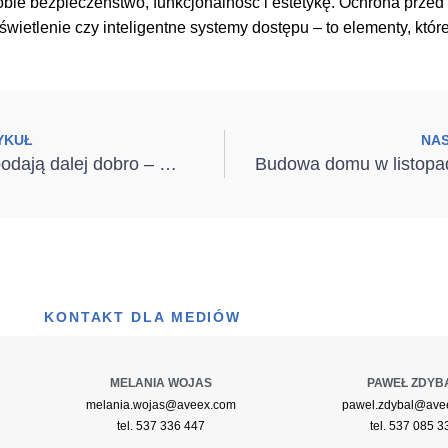
obie bezpieczeństwo, funkcjonalność i estetykę. Ochrona przed
wietlenie czy inteligentne systemy dostępu – to elementy, któr
YKUŁ
NA
Dobre bramy podają dalej dobro – WIŚNIOWSKI wspiera Osadę Janaszkowo
KONTAKT DLA MEDIÓW
MELANIA WOJAS
PAWEŁ ZDYB
melania.wojas@aveex.com
pawel.zdybal@ave
tel. 537 336 447
tel. 537 085 3