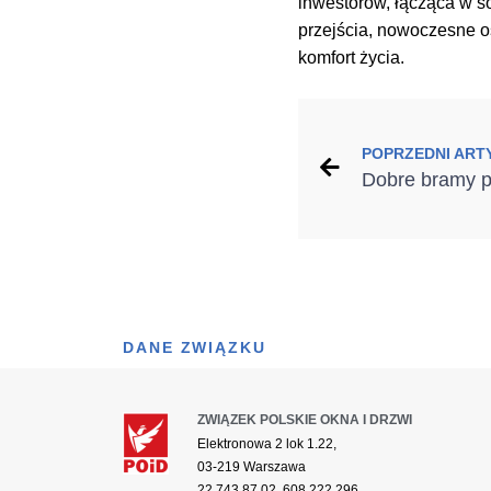
inwestorów, łącząca w s
przejścia, nowoczesne oś
komfort życia.
POPRZEDNI ART
DANE ZWIĄZKU
ZWIĄZEK POLSKIE OKNA I DRZWI
Elektronowa 2 lok 1.22,
03-219 Warszawa
22 743 87 02, 608 222 296