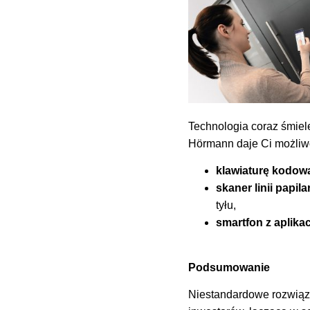
Technologia coraz śmiele
Hörmann daje Ci możliw
klawiaturę kodow
skaner linii papil
tyłu,
smartfon z aplika
Podsumowanie
Niestandardowe rozwiąz