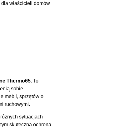
a dla właścicieli domów
zne Thermo65
. To
cenią sobie
e mebli, sprzętów o
mi ruchowymi.
 różnych sytuacjach
y tym skuteczna ochrona