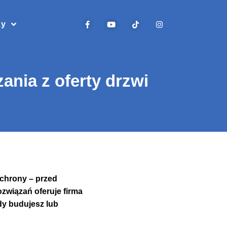
zy
nia z oferty drzwi
ochrony – przed
związań oferuje firma
dy budujesz lub