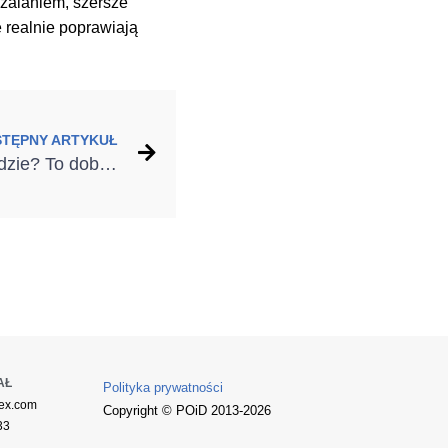
 zalaniem, szersze
e realnie poprawiają
STĘPNY ARTYKUŁ
Budowa domu w listopadzie? To dobry moment na mądre planowanie
AŁ
Polityka prywatności
ex.com
Copyright © POiD 2013-2026
33