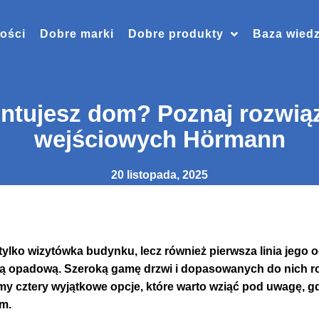
ości
Dobre marki
Dobre produkty
Baza wied
ntujesz dom? Poznaj rozwiąza
wejściowych Hörmann
20 listopada, 2025
 tylko wizytówka budynku, lecz również pierwsza linia jego 
ą opadową. Szeroką gamę drzwi i dopasowanych do nich ro
y cztery wyjątkowe opcje, które warto wziąć pod uwagę, g
m.