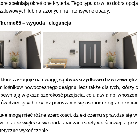
re spełniają określone kryteria. Tego typu drzwi to dobra opcj
 zalewowych lub narażonych na intensywne opady.
Thermo65 – wygoda i elegancja
które zasługuje na uwagę, są
dwuskrzydłowe drzwi zewnętr
 miłośników nowoczesnego designu, lecz także dla tych, którzy 
apewniają większą szerokość przejścia, co ułatwia np. wnoszeni
ów dziecięcych czy też poruszanie się osobom z ograniczenia
stałe mogą mieć różne szerokości, dzięki czemu sprawdzą się w
i to także większa swoboda aranżacji strefy wejściowej, a prz
estetyczne wykończenie.