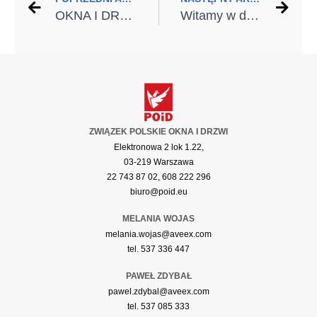
OKNA I DRZWI Z ALUMINIUM TO INWESTYCJA NA LATA
Witamy w domu! Drzwi zewnętrzne firmy Hörmann
ZWIĄZEK POLSKIE OKNA I DRZWI
Elektronowa 2 lok 1.22,
03-219 Warszawa
22 743 87 02, 608 222 296
biuro@poid.eu
MELANIA WOJAS
melania.wojas@aveex.com
tel. 537 336 447
PAWEŁ ZDYBAŁ
pawel.zdybal@aveex.com
tel. 537 085 333