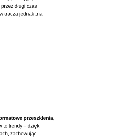
 przez długi czas
 wkracza jednak „na
oformatowe przeszklenia
,
 te trendy – dzięki
rach, zachowując