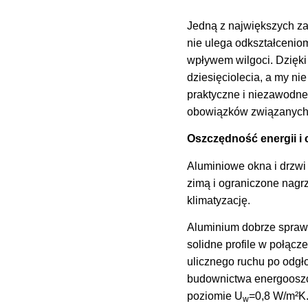
Jedną z największych za
nie ulega odkształceniom
wpływem wilgoci. Dzięki
dziesięciolecia, a my ni
praktyczne i niezawodne 
obowiązków związanych z
Oszczędność energii i
Aluminiowe okna i drzwi
zimą i ograniczone nagr
klimatyzację.
Aluminium dobrze sprawd
solidne profile w połąc
ulicznego ruchu po odgł
budownictwa energoosz
poziomie U
=0,8 W/m²K
w