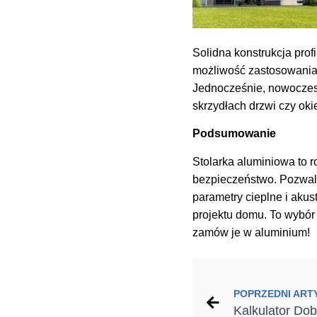
Solidna konstrukcja prof
możliwość zastosowani
Jednocześnie, nowoczesn
skrzydłach drzwi czy oki
Podsumowanie
Stolarka aluminiowa to r
bezpieczeństwo. Pozwala
parametry cieplne i aku
projektu domu. To wybór
zamów je w aluminium!
POPRZEDNI ART
Kalkulator Do