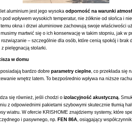
let aluminium jest jego wysoka
odporność na warunki atmos
 pod wpływem wysokich temperatur, nie żółknie od słońca i nie
 temu okna i drzwi aluminiowe zachowują swoje właściwości u
e musimy martwić się o ich konserwację w takim stopniu, jak w 
rozwiązanie – szczególnie dla osób, które cenią spokój i brak
 pielęgnacją stolarki.
 cisza w domu
 posiadają bardzo dobre
parametry cieplne
, co przekłada się n
zewanie wnętrz latem. To bezpośrednio wpływa na niższe rachu
za się również, jeśli chodzi o
izolacyjność akustyczną
. Smuk
zeniu z odpowiednimi pakietami szybowymi skutecznie tłumią hał
osy wiatru. W ofercie KRISHOME znajdziemy systemy, które sp
czędnego i pasywnego, np.
FEN 86A
, osiągający współczynnik
.