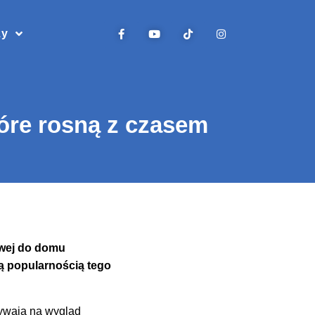
zy
óre rosną z czasem
owej do domu
ą popularnością tego
ływają na wygląd