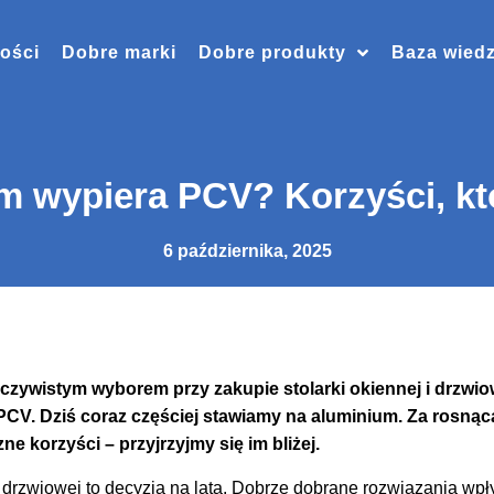
ości
Dobre marki
Dobre produkty
Baza wied
m wypiera PCV? Korzyści, kt
6 października, 2025
czywistym wyborem przy zakupie stolarki okiennej i drzwi
CV. Dziś coraz częściej stawiamy na aluminium. Za rosnąc
ne korzyści – przyjrzyjmy się im bliżej.
i drzwiowej to decyzja na lata. Dobrze dobrane rozwiązania wp