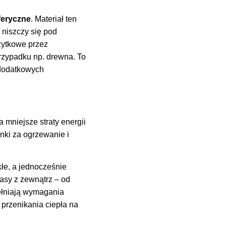
feryczne
. Materiał ten
 niszczy się pod
żytkowe przez
przypadku np. drewna. To
 dodatkowych
a mniejsze straty energii
nki za ogrzewanie i
łe, a jednocześnie
asy z zewnątrz – od
ełniają wymagania
 przenikania ciepła na