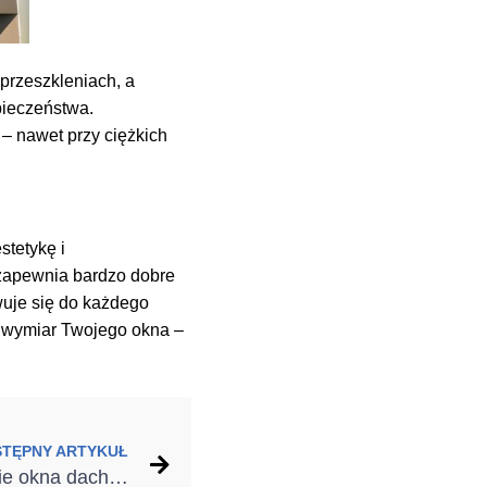
 przeszkleniach, a
ieczeństwa.
– nawet przy ciężkich
stetykę i
 zapewnia bardzo dobre
wuje się do każdego
a wymiar Twojego okna –
STĘPNY ARTYKUŁ
Cisza na poddaszu. Jakie okna dachowe wybrać, żeby zyskać komfort akustyczny?