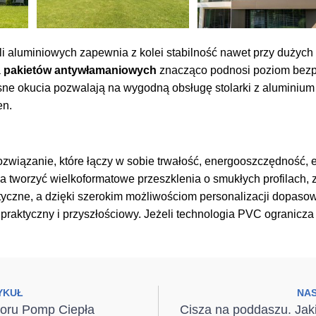
ili aluminiowych zapewnia z kolei stabilność nawet przy dużych
a
pakietów antywłamaniowych
znacząco podnosi poziom bezp
e okucia pozwalają na wygodną obsługę stolarki z aluminium 
en.
ozwiązanie, które łączy w sobie trwałość, energooszczędność, e
 tworzyć wielkoformatowe przeszklenia o smukłych profilach,
styczne, a dzięki szerokim możliwościom personalizacji dopaso
 praktyczny i przyszłościowy. Jeżeli technologia PVC ogranicz
YKUŁ
NA
boru Pomp Ciepła