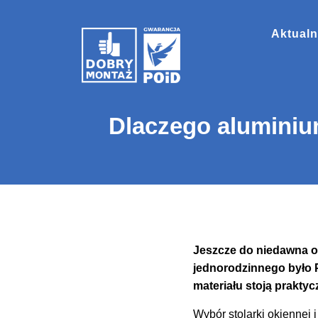
Aktualn
Dlaczego aluminiu
Jeszcze do niedawna o
jednorodzinnego było P
materiału stoją praktycz
Wybór stolarki okiennej 