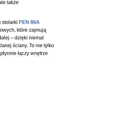
ale także
 stolarki
FEN 86A
sowych, które zajmują
dalej – dzięki niemal
nej ściany. To nie tylko
 płynnie łączy wnętrze