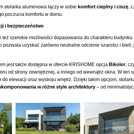
m stolarka aluminiowa łączy w sobie
komfort cieplny i ciszę
, 
go poczucia komfortu w domu.
ji i bezpieczeństwo
e też szerokie możliwości dopasowania do charakteru budynku.
co pozwala uzyskać zarówno neutralne odcienie szarości i bieli, j
em jest także dostępna w ofercie KRISHOME opcja
Bikolor
, cz
oru od strony zewnętrznej, a innego od wewnątrz okna. W ten
o elewacji oraz wystroju wnętrz. Dzięki takim opcjom, stolark
komponowania w różne style architektury
– od minimalistyc