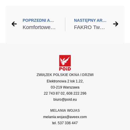
POPRZEDNI ARTYKUŁ
NASTĘPNY ARTYKUŁ
Komfortowe poddasze – sposoby na energooszczędne oświetlenie wnętrza
FAKRO Twój dom, Twój wybór – technologia na wyciągnięcie ręki
ZWIĄZEK POLSKIE OKNA I DRZWI
Elektronowa 2 lok 1.22,
03-219 Warszawa
22 743 87 02, 608 222 296
biuro@poid.eu
MELANIA WOJAS
melania.wojas@aveex.com
tel. 537 336 447