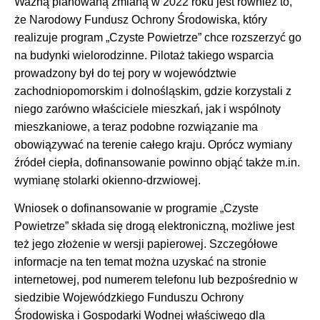
Ważną planowaną zmianą w 2022 roku jest również to,
że Narodowy Fundusz Ochrony Środowiska, który
realizuje program „Czyste Powietrze” chce rozszerzyć go
na budynki wielorodzinne. Pilotaż takiego wsparcia
prowadzony był do tej pory w województwie
zachodniopomorskim i dolnośląskim, gdzie korzystali z
niego zarówno właściciele mieszkań, jak i wspólnoty
mieszkaniowe, a teraz podobne rozwiązanie ma
obowiązywać na terenie całego kraju. Oprócz wymiany
źródeł ciepła, dofinansowanie powinno objąć także m.in.
wymianę stolarki okienno-drzwiowej.
Wniosek o dofinansowanie w programie „Czyste
Powietrze” składa się drogą elektroniczną, możliwe jest
też jego złożenie w wersji papierowej. Szczegółowe
informacje na ten temat można uzyskać na stronie
internetowej, pod numerem telefonu lub bezpośrednio w
siedzibie Wojewódzkiego Funduszu Ochrony
Środowiska i Gospodarki Wodnej właściwego dla