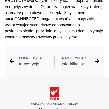
PROTECTA tworzą system, który realnie poprawia bilans
energetyczny domu. Ogranicza nagrzewanie szyb latem,
a zimą wspiera utrzymanie ciepła. Z systemem
smartCONNECTED mogą pracować automatycznie,
wykorzystując scenariusze dopasowane do
nasłonecznienia i pory dnia, dzięki czemu dom utrzymuje
komfort termiczny i świetlny przez cały rok.
POPRZEDNI ARTYKUŁ
NASTĘPNY ARTYKUŁ
Inwestycja na pokolenia: czym kierować się przy wyborze bramy garażowej?
Nie klikaj „delete”. O decyzji, która decyduje o świetle w domu
ZWIĄZEK POLSKIE OKNA I DRZWI