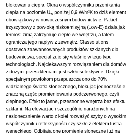
blokowaniu ciepła. Okna o współczynniku przenikania
ciepła na poziomie U
poniżej 0,9 W/m²K to dziś element
w
obowiązkowy w nowoczesnym budownictwie. Pakiet
trzyszybowy z powłoką niskoemisyjną (Low-E) działa jak
termos: zimą zatrzymuje ciepło we wnętrzu, a latem
ogranicza jego napływ z zewnątrz. Glassolutions,
dostawca zaawansowanych produktów szklanych dla
budownictwa, specjalizuje się właśnie w tego typu
technologiach. Najciekawszym rozwiązaniem dla domów
z dużymi przeszkleniami jest szkło selektywne. Dzięki
specjalnym powłokom przepuszcza ono do 70%
widzialnego światła słonecznego, blokując jednocześnie
znaczną część promieniowania podczerwonego, czyli
cieplnego. Efekt to jasne, przestronne wnętrza bez efektu
szklarni. Na elewacjach szczególnie narażonych na
nasłonecznienie warto z kolei rozważyć szyby o wysokim
współczynniku refleksyjności czy szkło z efektem lustra
weneckiego. Odbijają one promienie słoneczne już na