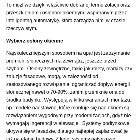
To możliwe dzięki właściwie dobranej termoizolacji oraz
przeszkleniom i osłonom okiennym, wspieranym przez
inteligentną automatykę, która zarządza nimi w czasie
rzeczywistym.
Wybierz osłony okienne
Najskuteczniejszym sposobem na upał jest zatrzymanie
promieni słonecznych na zewnątrz, jeszcze przed
szybami. Osłony zewnętrzne, takie jak rolety, markizy czy
żaluzje fasadowe, mogą, w zależności od
zastosowanego rozwiązania, ograniczać dopływ energii
słonecznej nawet o 70-90%, zanim przeniknie ona do
środka budynku. Występują w kilku wariantach montażu,
np. modele nadstawne, które montuje się nad oknem są
rozwiązaniem wygodnym przy modernizacjach, gdyż nie
wymagają ingerencji w elewację. Systemy podtynkowe
ukrywa się w fasadzie, dlatego najlepiej zaplanować je
już na etapie budowy. Z kolei systemy natynkowe