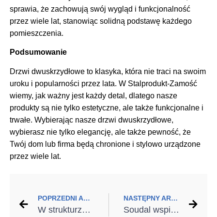
sprawia, że zachowują swój wygląd i funkcjonalność
przez wiele lat, stanowiąc solidną podstawę każdego
pomieszczenia.
Podsumowanie
Drzwi dwuskrzydłowe to klasyka, która nie traci na swoim
uroku i popularności przez lata. W Stalprodukt-Zamość
wiemy, jak ważny jest każdy detal, dlatego nasze
produkty są nie tylko estetyczne, ale także funkcjonalne i
trwałe. Wybierając nasze drzwi dwuskrzydłowe,
wybierasz nie tylko elegancję, ale także pewność, że
Twój dom lub firma będą chronione i stylowo urządzone
przez wiele lat.
POPRZEDNI ARTYKUŁ
NASTĘPNY ARTYKUŁ
W strukturze łupka i z indywidualnym nadrukiem Hörmann oferuje nowe powierzchnie bram garażowych
Soudal wspiera ideę „Pomaganie buduje”