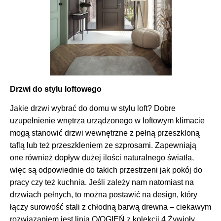
Drzwi do stylu loftowego
Jakie drzwi wybrać do domu w stylu loft? Dobre
uzupełnienie wnętrza urządzonego w loftowym klimacie
mogą stanowić drzwi wewnętrzne z pełną przeszkloną
taflą lub też przeszkleniem ze szprosami. Zapewniają
one również dopływ dużej ilości naturalnego światła,
więc są odpowiednie do takich przestrzeni jak pokój do
pracy czy też kuchnia. Jeśli zależy nam natomiast na
drzwiach pełnych, to można postawić na design, który
łączy surowość stali z chłodną barwą drewna – ciekawym
rozwiązaniem jest linia O/OGIEŃ z kolekcji 4 Żywioły