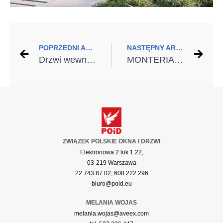
POPRZEDNI ARTYKUŁ
NASTĘPNY ARTYKUŁ
Drzwi wewnętrzne – przegląd inspirujących rozwiązań
MONTERIADA 2024 na targach BUDMA. Co zobaczymy podczas wydarzenia?
ZWIĄZEK POLSKIE OKNA I DRZWI
Elektronowa 2 lok 1.22,
03-219 Warszawa
22 743 87 02, 608 222 296
biuro@poid.eu
MELANIA WOJAS
melania.wojas@aveex.com