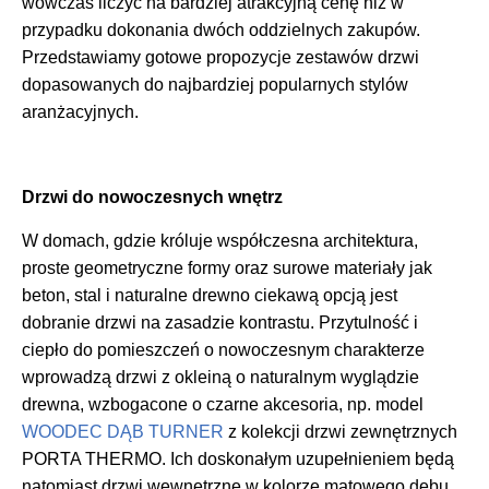
wówczas liczyć na bardziej atrakcyjną cenę niż w
przypadku dokonania dwóch oddzielnych zakupów.
Przedstawiamy gotowe propozycje zestawów drzwi
dopasowanych do najbardziej popularnych stylów
aranżacyjnych.
Drzwi do nowoczesnych wnętrz
W domach, gdzie króluje współczesna architektura,
proste geometryczne formy oraz surowe materiały jak
beton, stal i naturalne drewno ciekawą opcją jest
dobranie drzwi na zasadzie kontrastu. Przytulność i
ciepło do pomieszczeń o nowoczesnym charakterze
wprowadzą drzwi z okleiną o naturalnym wyglądzie
drewna, wzbogacone o czarne akcesoria, np. model
WOODEC DĄB TURNER
z kolekcji drzwi zewnętrznych
PORTA THERMO. Ich doskonałym uzupełnieniem będą
natomiast drzwi wewnętrzne w kolorze matowego dębu