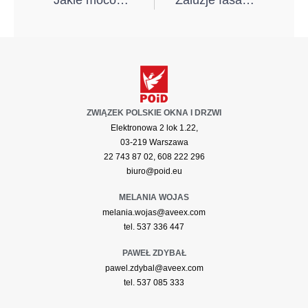
Jakie mocowania wybrać przy montażu okien?
Żaluzje fasadowe SkyFlow – harmonia światła i cienia od ALUPROF
ZWIĄZEK POLSKIE OKNA I DRZWI
Elektronowa 2 lok 1.22,
03-219 Warszawa
22 743 87 02, 608 222 296
biuro@poid.eu
MELANIA WOJAS
melania.wojas@aveex.com
tel. 537 336 447
PAWEŁ ZDYBAŁ
pawel.zdybal@aveex.com
tel. 537 085 333