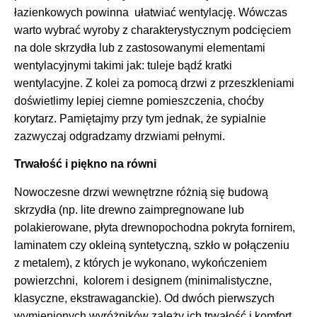
łazienkowych powinna ułatwiać wentylację. Wówczas
warto wybrać wyroby z charakterystycznym podcięciem
na dole skrzydła lub z zastosowanymi elementami
wentylacyjnymi takimi jak: tuleje bądź kratki
wentylacyjne. Z kolei za pomocą drzwi z przeszkleniami
doświetlimy lepiej ciemne pomieszczenia, choćby
korytarz. Pamiętajmy przy tym jednak, że sypialnie
zazwyczaj odgradzamy drzwiami pełnymi.
Trwałość i piękno na równi
Nowoczesne drzwi wewnętrzne różnią się budową
skrzydła (np. lite drewno zaimpregnowane lub
polakierowane, płyta drewnopochodna pokryta fornirem,
laminatem czy okleiną syntetyczną, szkło w połączeniu
z metalem), z których je wykonano, wykończeniem
powierzchni, kolorem i designem (minimalistyczne,
klasyczne, ekstrawaganckie). Od dwóch pierwszych
wymienionych wyróżników zależy ich trwałość i komfort