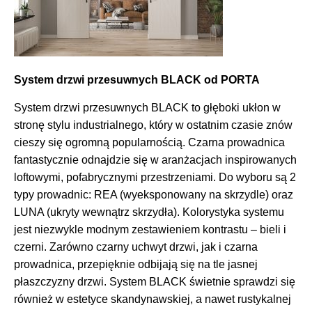
System drzwi przesuwnych BLACK od PORTA
System drzwi przesuwnych BLACK to głęboki ukłon w
stronę stylu industrialnego, który w ostatnim czasie znów
cieszy się ogromną popularnością. Czarna prowadnica
fantastycznie odnajdzie się w aranżacjach inspirowanych
loftowymi, pofabrycznymi przestrzeniami. Do wyboru są 2
typy prowadnic: REA (wyeksponowany na skrzydle) oraz
LUNA (ukryty wewnątrz skrzydła). Kolorystyka systemu
jest niezwykle modnym zestawieniem kontrastu – bieli i
czerni. Zarówno czarny uchwyt drzwi, jak i czarna
prowadnica, przepięknie odbijają się na tle jasnej
płaszczyzny drzwi. System BLACK świetnie sprawdzi się
również w estetyce skandynawskiej, a nawet rustykalnej