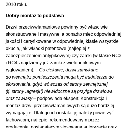
2010 roku.
Dobry montaż to podstawa
Drzwi przeciwwłamaniowe powinny być właściwie
skonstruowane i masywne, a ponadto mieć odpowiedniej
jakości i certyfikowane w odpowiedniej klasie wszystkie
okucia, jak wkładki patentowe (najlepiej z
zabezpieczeniem antypikowym) czy zamki (w klasie RC3
i RC4 znajdziemy już zamki z wielopunktowym
ryglowaniem). –
Co ciekawe, drzwi zamykane
do wewnątrz pomieszczenia mogą być trudniejsze do
sforsowania, gdyż wówczas od strony zewnętrznej
(tj. strony „agresji”) niewidoczne są przylga drzwiowa
oraz zawiasy
– podpowiada ekspert. Konstrukcja i
montaż drzwi przeciwwłamaniowych są dużo bardziej
wymagające. Dlatego ich instalację należy powierzyć
fachowcom, najlepiej rekomendowanym przez
producenta, posiadającym stosowaną autoryzację oraz