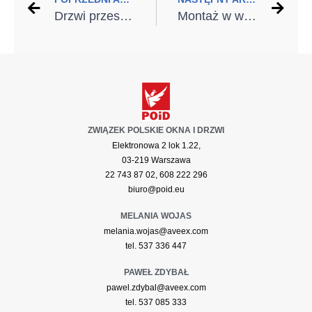
Drzwi przesuwne Ponzio – idealne do apartamentów
Montaż w warstwie ocieplenia – jak zamocować okno?
ZWIĄZEK POLSKIE OKNA I DRZWI
Elektronowa 2 lok 1.22,
03-219 Warszawa
22 743 87 02, 608 222 296
biuro@poid.eu
MELANIA WOJAS
melania.wojas@aveex.com
tel. 537 336 447
PAWEŁ ZDYBAŁ
pawel.zdybal@aveex.com
tel. 537 085 333