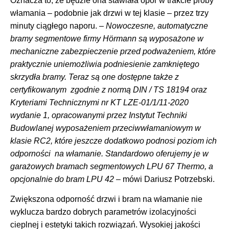
Oznacza to, że będzie ona stawiała opór w trakcie próby
włamania – podobnie jak drzwi w tej klasie – przez trzy
minuty ciągłego naporu. –
Nowoczesne, automatyczne
bramy segmentowe firmy Hörmann są wyposażone w
mechaniczne zabezpieczenie przed podważeniem, które
praktycznie uniemożliwia podniesienie zamkniętego
skrzydła bramy.
Teraz są one dostępne także z
certyfikowanym zgodnie z normą DIN / TS 18194 oraz
Kryteriami Technicznymi nr KT LZE-01/1/11-2020
wydanie 1, opracowanymi przez Instytut Techniki
Budowlanej
wyposażeniem przeciwwłamaniowym w
klasie RC2, które jeszcze dodatkowo podnosi poziom ich
odporności na włamanie. Standardowo oferujemy je w
garażowych bramach segmentowych LPU 67 Thermo,
a
opcjonalnie do bram LPU 42
– mówi Dariusz Potrzebski.
Zwiększona odporność drzwi i bram na włamanie nie
wyklucza bardzo dobrych parametrów izolacyjności
cieplnej i estetyki takich rozwiązań. Wysokiej jakości