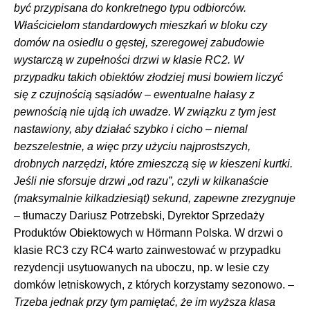
być przypisana do konkretnego typu odbiorców.
Właścicielom standardowych mieszkań w bloku czy
domów na osiedlu o gęstej, szeregowej zabudowie
wystarczą w zupełności drzwi w klasie RC2. W
przypadku takich obiektów złodziej musi bowiem liczyć
się z czujnością sąsiadów – ewentualne hałasy z
pewnością nie ujdą ich uwadze. W związku z tym jest
nastawiony, aby działać szybko i cicho – niemal
bezszelestnie, a więc przy użyciu najprostszych,
drobnych narzędzi, które zmieszczą się w kieszeni kurtki.
Jeśli nie sforsuje drzwi „od razu”, czyli w kilkanaście
(maksymalnie kilkadziesiąt) sekund, zapewne zrezygnuje
– tłumaczy Dariusz Potrzebski, Dyrektor Sprzedaży
Produktów Obiektowych w Hörmann Polska. W drzwi o
klasie RC3 czy RC4 warto zainwestować w przypadku
rezydencji usytuowanych na uboczu, np. w lesie czy
domków letniskowych, z których korzystamy sezonowo. –
Trzeba jednak przy tym pamiętać, że im wyższa klasa