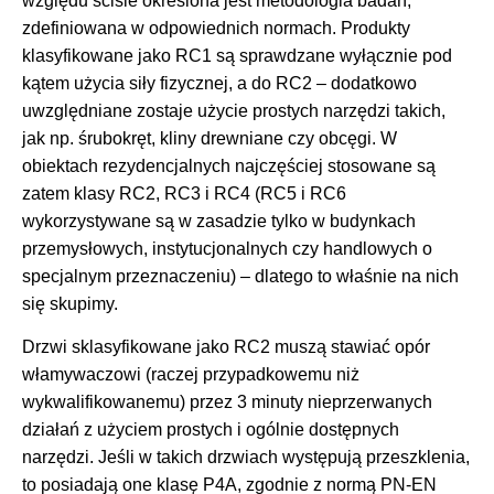
względu ściśle określona jest metodologia badań,
zdefiniowana w odpowiednich normach. Produkty
klasyfikowane jako RC1 są sprawdzane wyłącznie pod
kątem użycia siły fizycznej, a do RC2 – dodatkowo
uwzględniane zostaje użycie prostych narzędzi takich,
jak np. śrubokręt, kliny drewniane czy obcęgi. W
obiektach rezydencjalnych najczęściej stosowane są
zatem klasy RC2, RC3 i RC4 (RC5 i RC6
wykorzystywane są w zasadzie tylko w budynkach
przemysłowych, instytucjonalnych czy handlowych o
specjalnym przeznaczeniu) – dlatego to właśnie na nich
się skupimy.
Drzwi sklasyfikowane jako RC2 muszą stawiać opór
włamywaczowi (raczej przypadkowemu niż
wykwalifikowanemu) przez 3 minuty nieprzerwanych
działań z użyciem prostych i ogólnie dostępnych
narzędzi. Jeśli w takich drzwiach występują przeszklenia,
to posiadają one klasę P4A, zgodnie z normą PN-EN