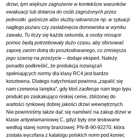
drzwi, tym większe zagrożenie w kontekście warunków
ewakuacji
lub dotarcia do osób zagrożonych przez
jednostki gaśnicze albo służby ratownicze np. w sytuacji
nagłego pożaru czy zasłabnięcia domownika w wyniku
zawału. Tu liczy się każda sekunda, a osoby niosące
pomoc będą potrzebowały dużo czasu, aby sforsować
zaporę zanim dotrą do poszkodowanego, co zmniejsza
jego szansę na przeżycie
– dodaje ekspert. Należy
ponadto podkreślić, że produkcja rozwiązań
spełniających normy dla klasy RC4 jest bardzo
kosztowna. Dlatego natychmiast powinna „zapalić się
nam czerwona lampka”, gdy ktoś zaoferuje nam tego typu
produkt po zaskakująco niskiej cenie, zbliżonej do
wartości rynkowej dobrej jakości drzwi wewnętrznych.
Nie powinniśmy także dać się namówić na zakup drzwi w
klasie antywłamaniowej C, gdyż były one testowane
według starej normy branżowej: PN-B-90-92270, która
została wycofana z katalogu polskich norm pod koniec