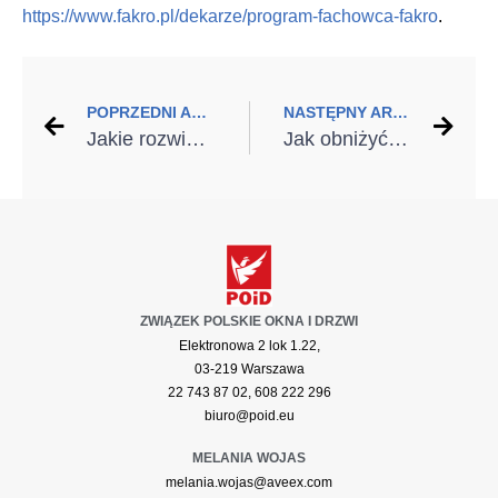
https://www.fakro.pl/dekarze/program-fachowca-fakro
.
POPRZEDNI ARTYKUŁ
NASTĘPNY ARTYKUŁ
Jakie rozwiązania wybrać, gdy planujemy termomodernizację domu? Postaw na sprawdzoną pompę ciepła
Jak obniżyć rachunki za ogrzewanie
ZWIĄZEK POLSKIE OKNA I DRZWI
Elektronowa 2 lok 1.22,
03-219 Warszawa
22 743 87 02, 608 222 296
biuro@poid.eu
MELANIA WOJAS
melania.wojas@aveex.com