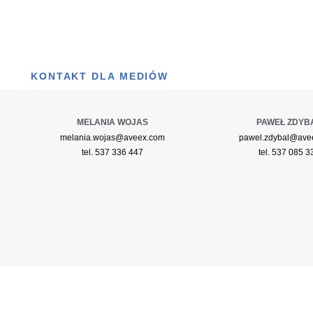
KONTAKT DLA MEDIÓW
MELANIA WOJAS
PAWEŁ ZDYB
melania.wojas@aveex.com
pawel.zdybal@ave
tel. 537 336 447
tel. 537 085 3