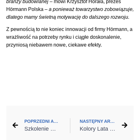
branży budowlanej
– mówi Krzysztof Horała, prezes
Hörmann Polska
– a ponieważ towarzystwo zobowiązuje,
dlatego mamy świetną motywację do dalszego rozwoju.
Z pewnością to nie koniec innowacji od firmy Hörmann, a
wrażliwość na potrzeby rynku i ciągłe doskonalenie,
przyniosą niebawem nowe, ciekawe efekty.
POPRZEDNI ARTYKUŁ
NASTĘPNY ARTYKUŁ
Szkolenie WIŚNIOWSKI: Kluczowe aspekty montażu bram garażowych
Kolory Lata na Drzwiach – Drzwi Nie Muszą Być Nudne!