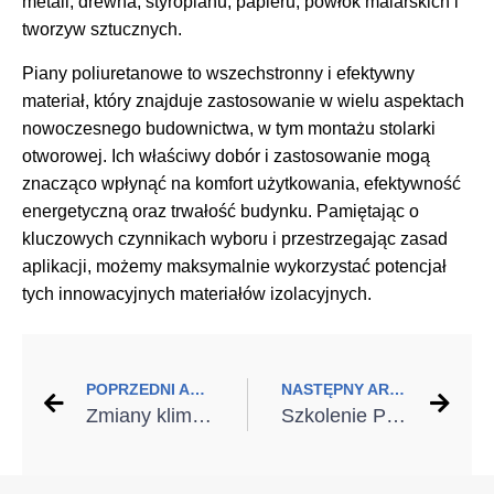
metali, drewna, styropianu, papieru, powłok malarskich i
tworzyw sztucznych.
Piany poliuretanowe to wszechstronny i efektywny
materiał, który znajduje zastosowanie w wielu aspektach
nowoczesnego budownictwa, w tym montażu stolarki
otworowej. Ich właściwy dobór i zastosowanie mogą
znacząco wpłynąć na komfort użytkowania, efektywność
energetyczną oraz trwałość budynku. Pamiętając o
kluczowych czynnikach wyboru i przestrzegając zasad
aplikacji, możemy maksymalnie wykorzystać potencjał
tych innowacyjnych materiałów izolacyjnych.
POPRZEDNI ARTYKUŁ
NASTĘPNY ARTYKUŁ
Zmiany klimatu w Polsce wymagają zmian w projektowaniu systemów ogrzewania i klimatyzacji
Szkolenie PROLINE: Z niezbędnika młodego technika