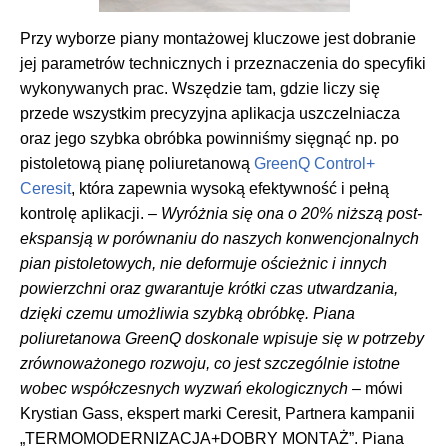
Przy wyborze piany montażowej kluczowe jest dobranie
jej parametrów technicznych i przeznaczenia do specyfiki
wykonywanych prac. Wszędzie tam, gdzie liczy się
przede wszystkim precyzyjna aplikacja uszczelniacza
oraz jego szybka obróbka powinniśmy sięgnąć np. po
pistoletową pianę poliuretanową
GreenQ Control+
Ceresit
, która zapewnia wysoką efektywność i pełną
kontrolę aplikacji. –
Wyróżnia
się ona o 20% niższą post-
ekspansją w porównaniu do naszych konwencjonalnych
pian pistoletowych,
nie deformuje ościeżnic i innych
powierzchni oraz gwarantuje krótki czas utwardzania,
dzięki czemu umożliwia szybką obróbkę. Piana
poliuretanowa GreenQ doskonale wpisuje się w
potrzeby
zrównoważonego rozwoju, co jest szczególnie istotne
wobec współczesnych wyzwań ekologicznych
– mówi
Krystian Gass, ekspert marki Ceresit, Partnera kampanii
„TERMOMODERNIZACJA+DOBRY MONTAŻ”. Piana