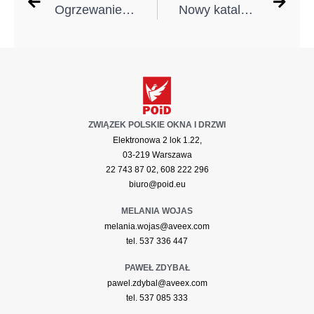
Ogrzewanie i chłodzenie domu w jednym – dlaczego warto postawić na pompę ciepła?
Nowy katalog PORTA THERMO 2025/2026 – drzwi zewnętrzne szyte na miarę stylu i funkcjonalności
ZWIĄZEK POLSKIE OKNA I DRZWI
Elektronowa 2 lok 1.22,
03-219 Warszawa
22 743 87 02, 608 222 296
biuro@poid.eu
MELANIA WOJAS
melania.wojas@aveex.com
tel. 537 336 447
PAWEŁ ZDYBAŁ
pawel.zdybal@aveex.com
tel. 537 085 333