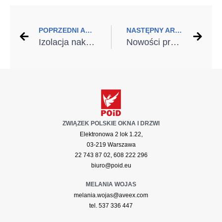
POPRZEDNI ARTYKUŁ
NASTĘPNY ARTYKUŁ
Izolacja nakrokwiowa jako alternatywa dla tradycyjnego ocieplania dachu
Nowości produktowe Klimas Wkręt-met na targach branżowych
ZWIĄZEK POLSKIE OKNA I DRZWI
Elektronowa 2 lok 1.22,
03-219 Warszawa
22 743 87 02, 608 222 296
biuro@poid.eu
MELANIA WOJAS
melania.wojas@aveex.com
tel. 537 336 447