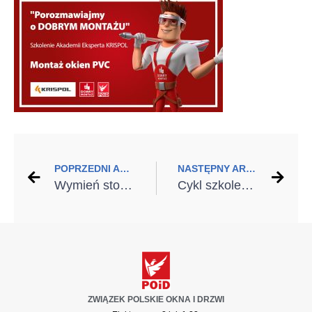
POPRZEDNI ARTYKUŁ
NASTĘPNY ARTYKUŁ
Wymień stolarkę z dofinansowaniem!
Cykl szkoleń PORTA w ramach grupy „Porozmawiajmy o DOBRY MONTAŻU”
ZWIĄZEK POLSKIE OKNA I DRZWI