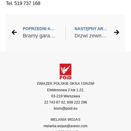
Tel. 519 737 168
POPRZEDNI ARTYKUŁ
NASTĘPNY ARTYKUŁ
Bramy garażowe segmentowe: Funkcjonalność, bezpieczeństwo i nowoczesny design
Drzwi zewnętrzne i brama garażowa – zgrany duet
ZWIĄZEK POLSKIE OKNA I DRZWI
Elektronowa 2 lok 1.22,
03-219 Warszawa
22 743 87 02, 608 222 296
biuro@poid.eu
MELANIA WOJAS
melania.wojas@aveex.com