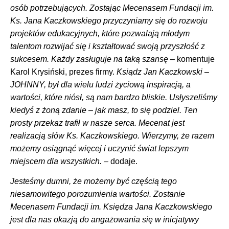
osób potrzebujących. Zostając Mecenasem Fundacji im.
Ks. Jana Kaczkowskiego przyczyniamy się do rozwoju
projektów edukacyjnych, które pozwalają młodym
talentom rozwijać się i kształtować swoją przyszłość z
sukcesem. Każdy zasługuje na taką szansę
– komentuje
Karol Krysiński, prezes firmy.
Ksiądz Jan Kaczkowski –
JOHNNY, był dla wielu ludzi życiową inspiracją
, a
wartości, które niósł, są nam bardzo bliskie. U
słyszeliśmy
kiedyś z żoną zdanie – jak masz, to się podziel.
Ten
prosty przekaz trafił w nasze serca. Mecenat jest
realizacją słów Ks. Kaczkowskiego. Wierzymy, że r
azem
możemy osiągnąć więcej i uczynić świat lepszym
miejscem dla wszystkich.
– dodaje.
Jesteśmy dumni, że możemy być częścią tego
niesamowitego porozumienia wartości. Zostanie
Mecenasem Fundacji im. Księdza Jana Kaczkowskiego
jest dla nas okazją do angażowania się w inicjatywy