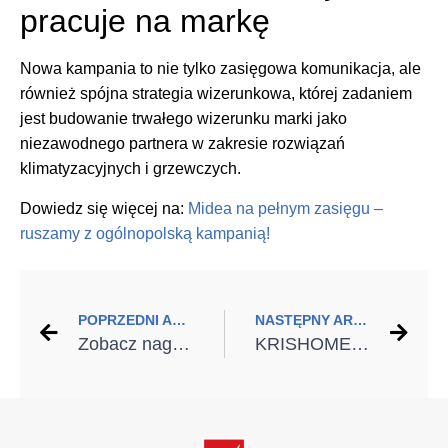
pracuje na markę
Nowa kampania to nie tylko zasięgowa komunikacja, ale
również spójna strategia wizerunkowa, której zadaniem
jest budowanie trwałego wizerunku marki jako
niezawodnego partnera w zakresie rozwiązań
klimatyzacyjnych i grzewczych.
Dowiedz się więcej na:
Midea na pełnym zasięgu –
ruszamy z ogólnopolską kampanią!
POPRZEDNI ARTYKUŁ
NASTĘPNY ARTYKUŁ
Zobacz nagranie webinaru: „Sztuczna inteligencja. Jak najnowsze AI ułatwiają pracę sprzedawcy?”
KRISHOME kontynuuje mecenat nad Fundacją im. Ks. Jana Kaczkowskiego oraz Projektem PAKA