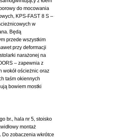
samogwintujący z łbem
ozporowy do mocowania
icowych, KPS-FAST 8 S –
ścieżnicowych w
wana. Będą
ym przede wszystkim
awet przy deformacji
stolarki narażonej na
DOORS – zapewnia z
h wokół ościeżnic oraz
ych taśm okiennych
nują bowiem mostki
br., hala nr 5, stoisko
rawidłowy montaż
. Do zobaczenia wkrótce