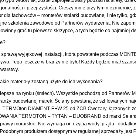
 typu widowisk, został zaprojektowany podział na strefy, dzięk
jonalności i przejrzystości. Cieszy mnie przy tym niezmiernie, 
or dla fachowców – monterów stolarki budowlanej i nie tylko, gd
yjne szkolenia zawodowe od Partnerów wydarzenia. Nie zapom
owinny grać tu pierwsze skrzypce, a tych będzie co najmniej d
we?
 sprawą wyjątkowej instalacji, która powstanie podczas MON
wo. Tego jeszcze w branży nie było! Każdy będzie miał szansę
 warstwy.
akie materiały zostaną użyte do ich wykonania?
lepsze na rynku (śmiech). Wszystkie pochodzą od Partnerów
ranży budowlanej marek. Ściany powstaną ze szlifowanych naj
 – TERMOton DIAMENT P+W 25 od ZCB Owczary, łączonych z
ANIA TERMOTON – TYTAN – DUOBRAND od marki Selena, 
rawy murarskie. Nie wymaga on użycia wody, prądu i dodatko
. Podobnym produktem dostępnym w regularnej sprzedaży jes