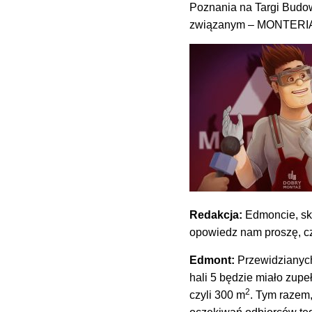
Poznania na Targi Budow
związanym – MONTERIADZ
Redakcja:
Edmoncie, sk
opowiedz nam proszę, cz
Edmont:
Przewidzianych 
hali 5 będzie miało zupe
2
czyli 300 m
. Tym razem