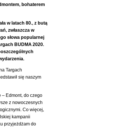
Edmontem, bohaterem
ła w latach 80., z butą
wań, zwłaszcza w
ego słowa popularnej
Targach BUDMA 2020.
 poszczególnych
wydarzenia.
na Targach
edstawił się naszym
e – Edmont, do czego
awsze z nowoczesnych
ogicznymi. Co więcej,
lskiej kampanii
ku przyjeżdżam do