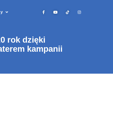
zy
 rok dzięki
terem kampanii