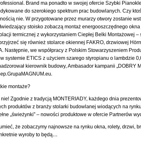
sional. Brand ma ponadto w swojej ofercie Szybki Pianokle
edykowane do szerokiego spektrum prac budowlanych. Czy kto
wnością nie. W przygotowane przez murarzy otwory zostanie w
dwiedzający stoisko zobaczą montaż energooszczędnego okna 
zolacji termicznej z wykorzystaniem Ciepłej Belki Montażowej 
przyjrzeć się również stolarce okiennej FAKRO, drzwiowej Hö
stępnie, we współpracy z Polskim Stowarzyszeniem Produ
 w systemie ETICS z użyciem szarego styropianu o lambdzie 0
e nadzorował kierownik budowy, Ambasador kampanii „DOBRY
Sklep.GrupaMAGNUM.eu.
tkie montaże?
 nie! Zgodnie z tradycją MONTERIADY, każdego dnia prezent
ch produktów z branży stolarki budowlanej wiodących na rynk
ełne „świeżynki” – nowości produktowe w ofercie Partnerów wy
ieć, że zobaczymy najnowsze na rynku okna, rolety, drzwi, b
onkretnie wyroby to będą…