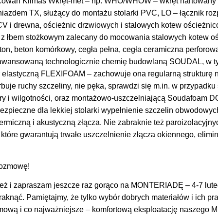
cowań Klimas Wkręt-met – np. WHO/WHOW – wkręt hartowany 
niazdem TX, służący do montażu stolarki PVC, LO – łącznik r
CV i drewna, ościeżnic drzwiowych i stalowych kotew ościeżn
 z łbem stożkowym zalecany do mocowania stalowych kotew o
beton, beton komórkowy, cegła pełna, cegła ceramiczna perforo
aawansowaną technologicznie chemię budowlaną SOUDAL, w t
er elastyczną FLEXIFOAM – zachowuje ona regularną strukturę n
je ruchy szczeliny, nie pęka, sprawdzi się m.in. w przypadku 
ry i wilgotności, oraz montażowo-uszczelniającą Soudafoam 
ezpieczne dla lekkiej stolarki wypełnienie szczelin obwodowyc
ermiczną i akustyczną złącza. Nie zabraknie też paroizolacyjn
tóre gwarantują trwałe uszczelnienie złącza okiennego, elimi
rozmowę!
ż i zapraszam jeszcze raz gorąco na MONTERIADĘ – 4-7 lutego 
raknąć. Pamiętajmy, że tylko wybór dobrych materiałów i ich p
ową i co najważniejsze – komfortową eksploatację naszego M