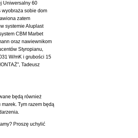
j Uniwersalny 60
ś wyobraża sobie dom
stawiona zatem
w systemie Aluplast
– system CBM Marbet
rmann oraz nawiewnikom
centów Styropianu,
,031 W/mK i grubości 15
 MONTAŻ”, Tadeusz
owane będą również
u marek. Tym razem będą
darzenia.
ramy? Proszę uchylić