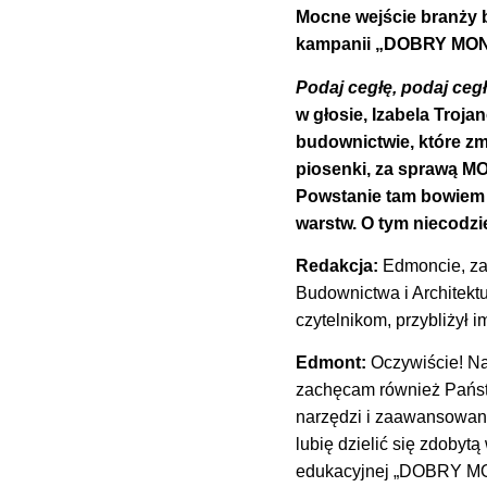
Mocne wejście branży
kampanii „DOBRY MO
Podaj cegłę, podaj ce
w głosie, Izabela Troja
budownictwie, które zm
piosenki, za sprawą M
Powstanie tam bowiem 
warstw. O tym niecodz
Redakcja:
Edmoncie, za
Budownictwa i Architek
czytelnikom, przybliżył
Edmont:
Oczywiście! Na
zachęcam również Państ
narzędzi i zaawansowany
lubię dzielić się zdobyt
edukacyjnej „DOBRY MON