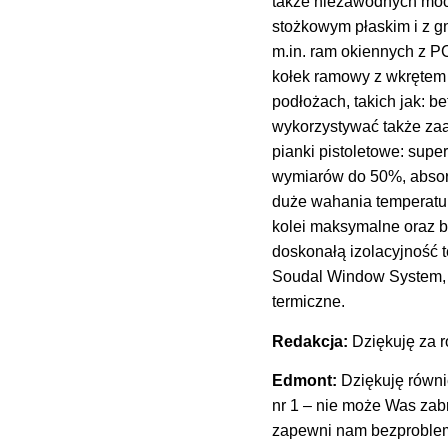
także niezawodnych mo
stożkowym płaskim i z g
m.in. ram okiennych z P
kołek ramowy z wkrętem
podłożach, takich jak: 
wykorzystywać także z
pianki pistoletowe: sup
wymiarów do 50%, absorbu
duże wahania temperatu
kolei maksymalne oraz b
doskonałą izolacyjność t
Soudal Window System, k
termiczne.
Redakcja:
Dziękuję za 
Edmont:
Dziękuję równie
nr 1 – nie może Was zab
zapewni nam bezproblem