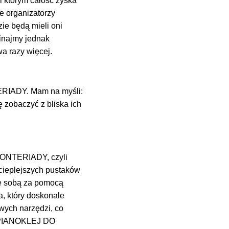
i którym całość zyska
że organizatorzy
zie będą mieli oni
inajmy jednak
wa razy więcej.
TERIADY. Mam na myśli:
 zobaczyć z bliska ich
 MONTERIADY, czyli
cieplejszych pustaków
e sobą za pomocą
który doskonale
wych narzędzi, co
t PIANOKLEJ DO