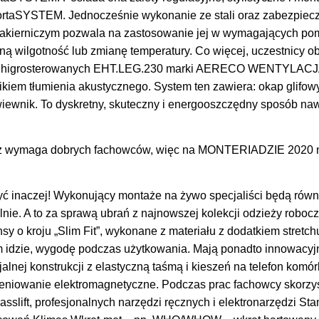
ortaSYSTEM. Jednocześnie wykonanie ze stali oraz zabezpiecz
akierniczym pozwala na zastosowanie jej w wymagających po
ą wilgotność lub zmianę temperatury. Co więcej, uczestnicy o
 higrosterowanych EHT.LEG.230 marki AERECO WENTYLACJA, 
kiem tłumienia akustycznego. System ten zawiera: okap glifowy
iewnik. To dyskretny, skuteczny i energooszczędny sposób na
 wymaga dobrych fachowców, więc na MONTERIADZIE 2020 n
ć inaczej! Wykonujący montaże na żywo specjaliści będą równ
lnie. A to za sprawą ubrań z najnowszej kolekcji odzieży roboc
nsy o kroju „Slim Fit”, wykonane z materiału z dodatkiem stretc
ym idzie, wygodę podczas użytkowania. Mają ponadto innowacyj
alnej konstrukcji z elastyczną taśmą i kieszeń na telefon kom
ieniowanie elektromagnetyczne. Podczas prac fachowcy skorz
asslift, profesjonalnych narzędzi ręcznych i elektronarzędzi Sta