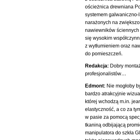
ościeżnica drewniana P
systemem galwaniczno-l
narażonych na zwiększon
nawiewników ściennych
się wysokim współczynni
z wytłumieniem oraz naw
do pomieszczeń.
Redakcja:
Dobry montaż
profesjonalistów…
Edmont:
Nie mogłoby by
bardzo atrakcyjnie wizua
której wchodzą m.in. jea
elastyczność, a co za t
w pasie za pomocą specj
tkaniną odbijającą prom
manipulatora do szkła Gl