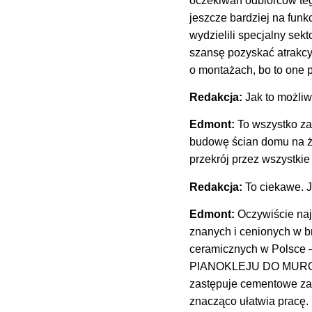
oczekiwań odbiorców tego
jeszcze bardziej na funkc
wydzielili specjalny sekt
szansę pozyskać atrakc
o montażach, bo to one p
Redakcja:
Jak to możli
Edmont:
To wszystko za
budowę ścian domu na ży
przekrój przez wszystkie
Redakcja:
To ciekawe. J
Edmont:
Oczywiście naj
znanych i cenionych w b
ceramicznych w Polsce
PIANOKLEJU DO MUROW
zastępuje cementowe zap
znacząco ułatwia pracę