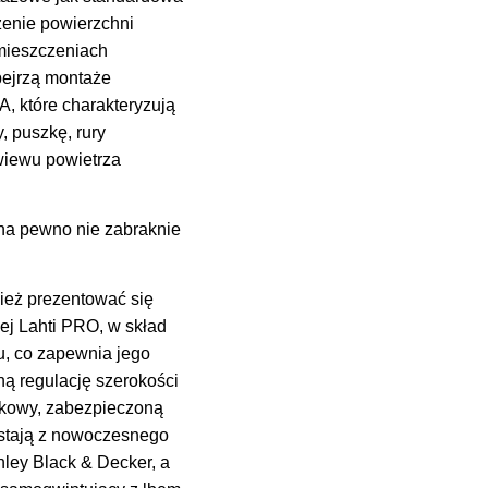
enie powierzchni
mieszczeniach
bejrzą montaże
które charakteryzują
, puszkę, rury
wiewu powietrza
a pewno nie zabraknie
ież prezentować się
zej Lahti PRO, w skład
hu, co zapewnia jego
ną regulację szerokości
órkowy, zabezpieczoną
ystają z nowoczesnego
nley Black & Decker, a