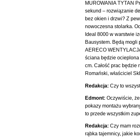
MUROWANIA TYTAN Profes
sekund – rozwiązanie d
bez okien i drzwi? Z pe
nowoczesna stolarka. O
Ideal 8000 w warstwie i
Bausystem. Będą mogli 
AERECO WENTYLACJA. Na
ściana będzie ocieplona
cm. Całość prac będzi
Romański, właściciel 
Redakcja:
Czy to wszys
Edmont:
Oczywiście, że
pokazy montażu wybrany
to przede wszystkim zup
Redakcja:
Czy mam rozum
rąbka tajemnicy, jakie k