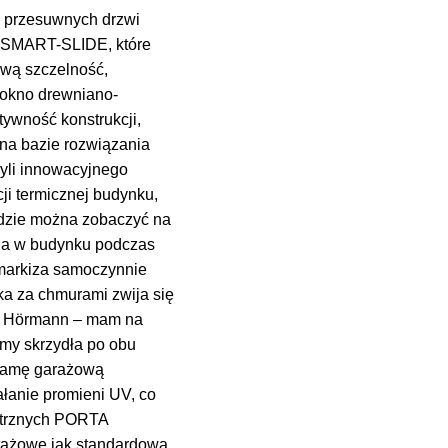
e przesuwnych drzwi
e SMART-SLIDE, które
ową szczelność,
 okno drewniano-
ywność konstrukcji,
na bazie rozwiązania
yli innowacyjnego
ji termicznej budynku,
dzie można zobaczyć na
nia w budynku podczas
 markiza samoczynnie
ka za chmurami zwija się
rty Hörmann – mam na
my skrzydła po obu
bramę garażową
łanie promieni UV, co
nętrznych PORTA
ntażowe jak standardowa