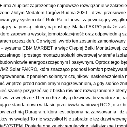
 Firma Aluplast zaprezentuje najnowsze rozwiązanie w zakresi
odzone Złotym Medalem Targów Budma 2020 – drzwi przesuwn
nowacyjny system okuć Roto Patio Inowa, zapewniający wyjątk
ający na prostą, intuicyjną obsługę. Marka FAKRO pokaże zaś
óre zapewnia wysoką termoizolacyjność oraz odpowiednią szt
arach przeszkleń. Co więcej, wyrób ten zostanie zamontowany 
 – systemu CBM MARBET, a więc Ciepłej Belki Montażowej, cz
zelnego i prostego montażu stolarki otworowej w strefie izolac
budownictwie energooszczędnym i pasywnym. Oprócz tego bę
y VMZ Solar FAKRO, która znacząco podnosi komfort przebywa
ntegrowanemu z panelem solarnym czujnikowi nasłonecznienia
nić wnętrze przed nadmiernym nagrzewaniem, a gdy słońce zni
eć szansę przyjrzeć się z bliska również rozwiązaniom z ofe
rzwi zewnętrzne Thermo 65 z płytą drzwiową bez widocznej ra
pujące standardowo w klasie przeciwwłamaniowej RC 2, oraz 
ierzchnią Duragrain, która jest odporna na zarysowania i dzia
trakcyjny wygląd To nie wszystko! Nie zabraknie też drzwi wew
rtaSYSTEM. Posiada ona zalety regulacyjne, stylistyczne i mo