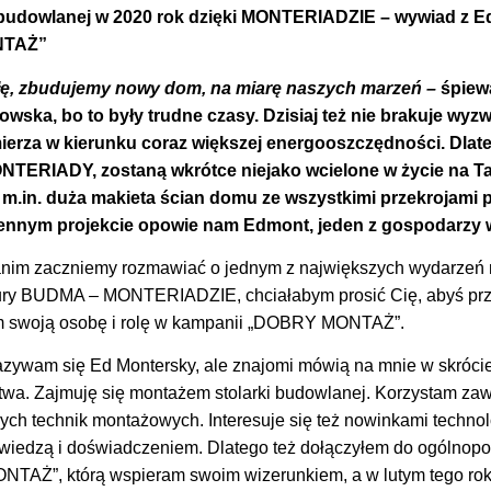
 budowlanej w 2020 rok dzięki MONTERIADZIE – wywiad z 
NTAŻ”
głę, zbudujemy nowy dom, na miarę naszych marzeń –
śpiewa
nowska, bo to były trudne czasy. Dzisiaj też nie brakuje wyz
ierza w kierunku coraz większej energooszczędności. Dlat
ONTERIADY, zostaną wkrótce niejako wcielone w życie na 
m.in. duża makieta ścian domu ze wszystkimi przekrojami
iennym projekcie opowie nam Edmont, jeden z gospodarzy 
nim zaczniemy rozmawiać o jednym z największych wydarzeń 
tury BUDMA – MONTERIADZIE, chciałabym prosić Cię, abyś prz
 im swoją osobę i rolę w kampanii „DOBRY MONTAŻ”.
zywam się Ed Montersky, ale znajomi mówią na mnie w skróci
wa. Zajmuję się montażem stolarki budowlanej. Korzystam z
ch technik montażowych. Interesuje się też nowinkami technol
ą wiedzą i doświadczeniem. Dlatego też dołączyłem do ogólnopo
TAŻ”, którą wspieram swoim wizerunkiem, a w lutym tego ro