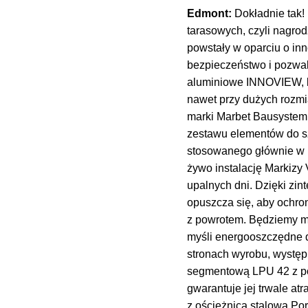
Edmont:
Dokładnie tak!
tarasowych, czyli nagr
powstały w oparciu o in
bezpieczeństwo i pozwal
aluminiowe INNOVIEW, kt
nawet przy dużych rozmi
marki Marbet Bausystem
zestawu elementów do szc
stosowanego głównie w 
żywo instalację Markiz
upalnych dni. Dzięki zi
opuszcza się, aby ochro
z powrotem. Będziemy mi
myśli energooszczędne d
stronach wyrobu, wystę
segmentową LPU 42 z pow
gwarantuje jej trwale a
z ościeżnica stalową Po