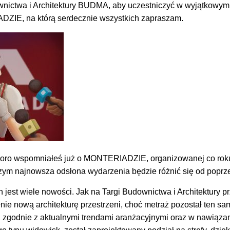
nictwa i Architektury BUDMA, aby uczestniczyć w wyjątkowym
IE, na którą serdecznie wszystkich zapraszam.
oro wspomniałeś już o MONTERIADZIE, organizowanej co rok
ym najnowsza odsłona wydarzenia będzie różnić się od poprz
jest wiele nowości. Jak na Targi Budownictwa i Architektury prz
łnie nową architekturę przestrzeni, choć metraż pozostał ten sa
, zgodnie z aktualnymi trendami aranżacyjnymi oraz w nawiąza