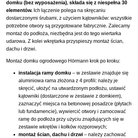
domku (bez wyposażenia), składa się z niespełna 30
elementów.
Ich łączenie polega na skręcaniu
dostarczonymi śrubami, z użyciem kątowników: wszystkie
potrzebne otwory są przygotowane fabrycznie. Zalecamy
montaż do podłoża, niezbędna jest do tego wiertarka
udarowa. Z kolei wkrętarka przyspieszy montaż ścian,
dachu i drzwi.
Montaż domku ogrodowego Hörmann krok po kroku:
instalacja ramy domku
– w zestawie znajduje się
aluminiowa rama złożona z 4 profili: należy je
skręcić, ułożyć na utwardzonym podłożu, ustawić
kątowniki (dostarczone w zestawie z domkiem),
zaznaczyć miejsca na betonowej posadzce (płytach
lub fundamencie), wywiercić otwory i zamocować
ramę do podłoża przy użyciu znajdujących się w
zestawie wkrętów i kołków rozporowych;
montaż ścian, dachu i drzwi
– należy zachować