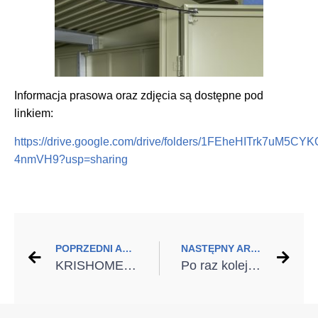
Informacja prasowa oraz zdjęcia są dostępne pod
linkiem:
https://drive.google.com/drive/folders/1FEheHITrk7uM5C
4nmVH9?usp=sharing
POPRZEDNI ARTYKUŁ
NASTĘPNY ARTYKUŁ
KRISHOME otwiera kolejne salony i odbiera wyróżnienie w ramach ogólnopolskiej kampanii edukacyjnej TERMOMODERNIZACJA + DOBRY MONTAŻ
Po raz kolejny TOPBUILDER dla marki WIŚNIOWSKI