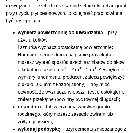
rozwiązanie. Jeżeli chcesz samodzielnie utwardzić grunt
przy użyciu płyt betonowych, to kolejność prac powinna
być następująca:
wymierz powierzchnię do utwardzenia
– przy
użyciu kołków
i sznurka wyznacz prostokątną powierzchnię:
Hörmann oferuje domki na planie prostokąta –
możesz wybrać spośród trzech rozmiarów domków
3
3
3
o kubaturze około 5 m
, 12 m
, 15 m
. Zewnętrzne
wymiary fundamentu producent zaleca powiększyć
o około 100 mm z każdej strony) – aby mieć
pewność, że wyznaczony obszar jest prostokątem,
zmierz przekątne (powinny być równej długości);
usuń darń
– lub wierzchnią warstwę gruntu
rodzimego, który możesz zastąpić żwirem lub
żółtym piaskiem;
wykonaj podsypkę
– użyj cementu zmieszanego z