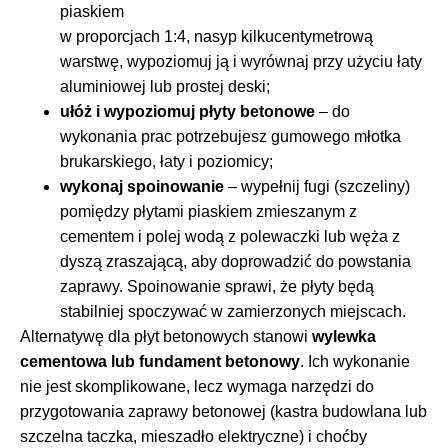
piaskiem
w proporcjach 1:4, nasyp kilkucentymetrową
warstwę, wypoziomuj ją i wyrównaj przy użyciu łaty
aluminiowej lub prostej deski;
ułóż i wypoziomuj płyty betonowe
– do
wykonania prac potrzebujesz gumowego młotka
brukarskiego, łaty i poziomicy;
wykonaj spoinowanie
– wypełnij fugi (szczeliny)
pomiędzy płytami piaskiem zmieszanym z
cementem i polej wodą z polewaczki lub węża z
dyszą zraszającą, aby doprowadzić do powstania
zaprawy. Spoinowanie sprawi, że płyty będą
stabilniej spoczywać w zamierzonych miejscach.
Alternatywę dla płyt betonowych stanowi
wylewka
cementowa lub fundament betonowy
. Ich wykonanie
nie jest skomplikowane, lecz wymaga narzędzi do
przygotowania zaprawy betonowej (kastra budowlana lub
szczelna taczka, mieszadło elektryczne) i choćby