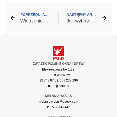
POPRZEDNI ARTYKUŁ
NASTĘPNY ARTYKUŁ
Wietrzenie z głową, czyli jak zadbać o dopływ powietrza w mieszkaniu?
Jak wybrać najlepsze okna i drzwi do różnych wnętrz?
ZWIĄZEK POLSKIE OKNA I DRZWI
Elektronowa 2 lok 1.22,
03-219 Warszawa
22 743 87 02, 608 222 296
biuro@poid.eu
MELANIA WOJAS
melania.wojas@aveex.com
tel. 537 336 447