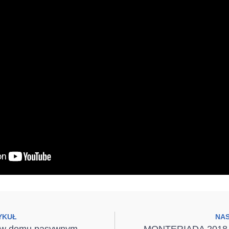
YKUŁ
NA
 w domu pasywnym
MONTERIADA 2018 – 