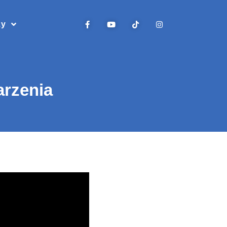
zy
arzenia