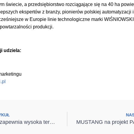
ym świecie, a przedsiębiorstwo rozciągające się na 40 ha powi
pszych ekspertów z branży, pionierów polskiej automatyzacji i
ześniejsze w Europie linie technologiczne marki WIŚNIOWSKI 
owtarzalności produkcji.
i udziela:
marketingu
.pl
YKUŁ
NA
Jakie korzyści zapewnia wysoka termoizolacyjność drzwi