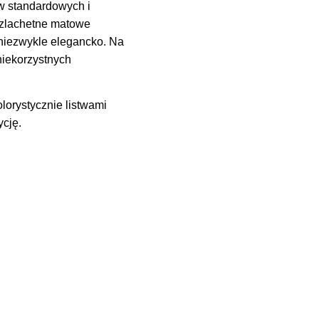
ów standardowych i
Szlachetne matowe
niezwykle elegancko. Na
niekorzystnych
orystycznie listwami
cję.