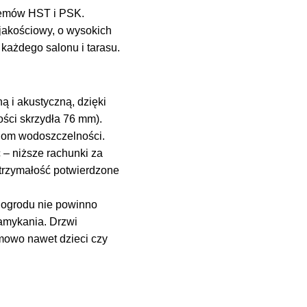
temów HST i PSK.
jakościowy, o wysokich
każdego salonu i tarasu.
 i akustyczną, dzięki
ości skrzydła 76 mm).
ziom wodoszczelności.
 – niższe rachunki za
ytrzymałość potwierdzone
ń ogrodu nie powinno
amykania. Drzwi
emowo nawet dzieci czy