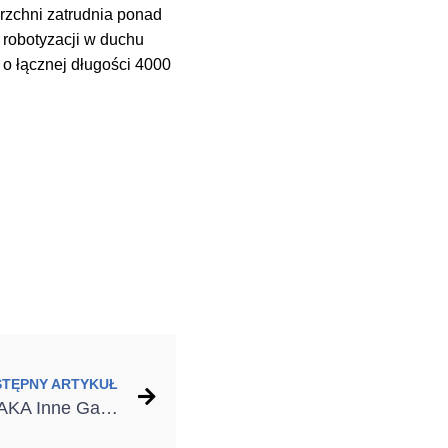
erzchni zatrudnia ponad
 robotyzacji w duchu
o łącznej długości 4000
STĘPNY ARTYKUŁ
MUSTANG na projekt PAKA Inne Garowanie Fundacji im. Ks. Kaczkowskiego