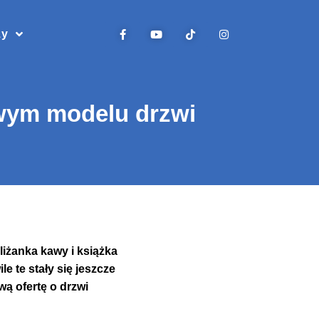
zy
owym modelu drzwi
liżanka kawy i książka
e te stały się jeszcze
ą ofertę o drzwi