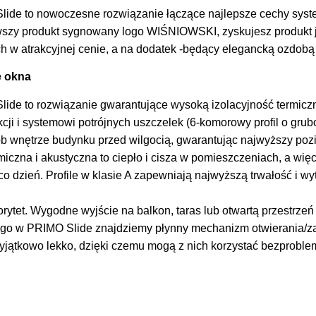
lide to nowoczesne rozwiązanie łączące najlepsze cechy sys
wszy produkt sygnowany logo WIŚNIOWSKI, zyskujesz produkt 
h w atrakcyjnej cenie, a na dodatek -będący elegancką ozdobą 
e okna
ide to rozwiązanie gwarantujące wysoką izolacyjność termiczną
ji i systemowi potrójnych uszczelek (6-komorowy profil o grub
b wnętrze budynku przed wilgocią, gwarantując najwyższy po
iczna i akustyczna to ciepło i cisza w pomieszczeniach, a więc
co dzień. Profile w klasie A zapewniają najwyższą trwałość i w
orytet. Wygodne wyjście na balkon, taras lub otwartą przestrze
tego w PRIMO Slide znajdziemy płynny mechanizm otwierania/z
wyjątkowo lekko, dzięki czemu mogą z nich korzystać bezprobl