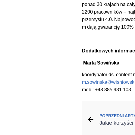
ponad 30 krajach na cał
2200 pracowników – najle
przemysłu 4.0. Najnowoc
m dają gwarancję 100% p
Dodatkowych informacj
Marta Sowińska
koordynator ds. content 
m.sowinska@wisniowski
mob.: +48 885 931 103
POPRZEDNI ART