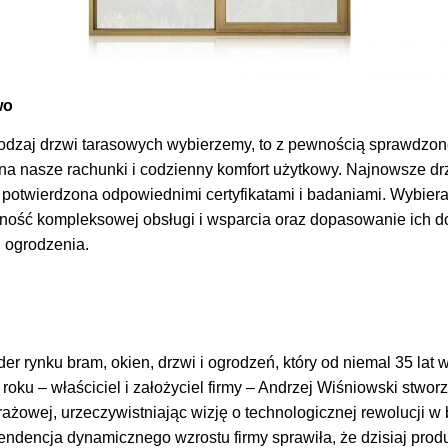
wo
 rodzaj drzwi tarasowych wybierzemy, to z pewnością sprawdzone
e na nasze rachunki i codzienny komfort użytkowy. Najnowsze 
 potwierdzona odpowiednimi certyfikatami i badaniami. Wybiera
 kompleksowej obsługi i wsparcia oraz dopasowanie ich do p
 ogrodzenia.
r rynku bram, okien, drzwi i ogrodzeń, który od niemal 35 lat 
roku – właściciel i założyciel firmy – Andrzej Wiśniowski stworz
ażowej, urzeczywistniając wizję o technologicznej rewolucji w
tendencja dynamicznego wzrostu firmy sprawiła, że dzisiaj prod