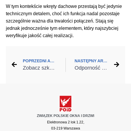
W tym kontekście wkręty dachowe przestają być jedynie
technicznym detalem, choć ich funkcja nadal pozostaje
szczególnie ważna dla trwałości połączeń. Stają się
jednak jednocześnie tym elementem, który najszybciej
weryfikuje jakość całej realizacji.
POPRZEDNI ARTYKUŁ
NASTĘPNY ARTYKUŁ
Zobacz szkolenie FAKRO dla uczniów i nauczycieli
Odporność termoizolacji na wodę – wilgotne ocieplenie jest jak mokry sweter
ZWIĄZEK POLSKIE OKNA I DRZWI
Elektronowa 2 lok 1.22,
03-219 Warszawa