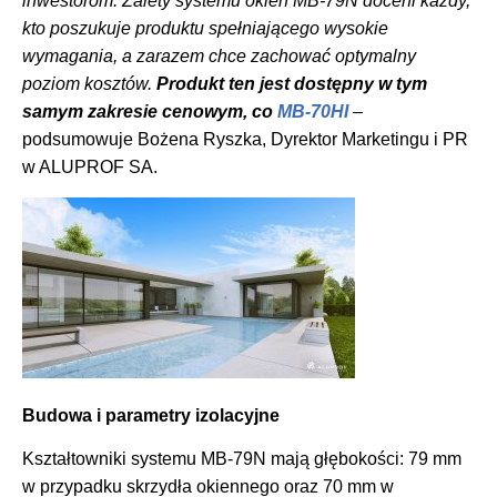
inwestorom. Zalety systemu okien MB-79N doceni każdy,
kto poszukuje produktu spełniającego wysokie
wymagania, a zarazem chce zachować optymalny
poziom kosztów.
Produkt ten jest dostępny w tym
samym zakresie cenowym, co
MB-70HI
–
podsumowuje Bożena Ryszka, Dyrektor Marketingu i PR
w ALUPROF SA.
Budowa i parametry izolacyjne
Kształtowniki systemu MB-79N mają głębokości: 79 mm
w przypadku skrzydła okiennego oraz 70 mm w