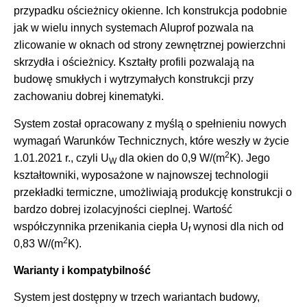
przypadku ościeżnicy okienne. Ich konstrukcja podobnie
jak w wielu innych systemach Aluprof pozwala na
zlicowanie w oknach od strony zewnętrznej powierzchni
skrzydła i ościeżnicy. Kształty profili pozwalają na
budowę smukłych i wytrzymałych konstrukcji przy
zachowaniu dobrej kinematyki.
System został opracowany z myślą o spełnieniu nowych
wymagań Warunków Technicznych, które weszły w życie
2
1.01.2021 r., czyli U
dla okien do 0,9 W/(m
K). Jego
W
kształtowniki, wyposażone w najnowszej technologii
przekładki termiczne, umożliwiają produkcję konstrukcji o
bardzo dobrej izolacyjności cieplnej. Wartość
współczynnika przenikania ciepła U
wynosi dla nich od
f
2
0,83 W/(m
K).
Warianty i kompatybilność
System jest dostępny w trzech wariantach budowy,