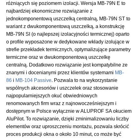
różniących się poziomem izolacji. Wersja MB-79N E to
najbardziej ekonomiczne rozwiązanie z
jednokomponentową uszczelką centralną, MB-79N ST to
wariant z dwukomponentową uszczelką, a konstrukcję
MB-79N SI (o najlepszej izolacyjności termicznej) oparto
o profile wyposażone w dedykowane wkłady izolujące w
strefie przekładek termicznych, optymalizujące parametry
termiczne oraz w dwukomponentową uszczelkę
centralną. Dodatkowo rozwiązanie jest kompatybilne ze
znanymi i docenianymi przez klientów systemami
MB-
86
i
MB-104 Passive
. Pozwala to na wykorzystanie
wspólnych akcesoriów i uszczelek oraz stosowanie
najpopularniejszych okuć obwiedniowych
renomowanych firm wraz z najnowocześniejszym i
dostępnym w Polsce wyłącznie w ALUPROF SA okuciem
AluPilot. To rozwiązanie, dzięki zminimalizowaniu liczby
elementów oraz uproszczeniu montażu, pozwala skrócić
proces produkcji okna o około 10 minut, co może być