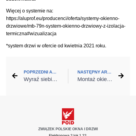
Więcej o systemie na:
https://aluprof.eu/producenci/oferta/systemy-okienno-
drzwiowe/mb-79n-system-okienno-drzwiowy-z-izolacja-
termiczna#wizualizacja
*system drzwi w ofercie od kwietnia 2021 roku.
POPRZEDNI ARTYKUŁ
NASTĘPNY ARTYKUŁ
Wyraź siebie poprzez niebanalne rozwiązania
Montaż okien i drzwi w nowoczesnym wydaniu
ZWIĄZEK POLSKIE OKNA I DRZWI
Elektronowa 2 lok 1.22,