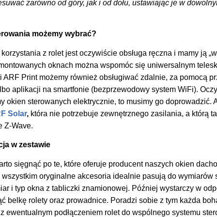
uwać zarówno od góry, jak i od dołu, ustawiając je w dowolnym
sterowania możemy wybrać?
orzystania z rolet jest oczywiście obsługa ręczna i mamy ją „
amontowanych oknach można wspomóc się uniwersalnym teles
 ARF Print możemy również obsługiwać zdalnie, za pomocą prz
lbo aplikacji na smartfonie (bezprzewodowy system WiFi). Oczy
my okien sterowanych elektrycznie, to musimy go doprowadzić. 
F Solar
,
która nie potrzebuje zewnętrznego zasilania, a którą 
e Z-Wave.
ja w zestawie
arto sięgnąć po te, które oferuje producent naszych okien dac
 wszystkim oryginalne akcesoria idealnie pasują do wymiarów s
iar i typ okna z tabliczki znamionowej. Później wystarczy w o
ąć belkę rolety oraz prowadnice. Poradzi sobie z tym każda boh
 z ewentualnym podłączeniem rolet do wspólnego systemu ste