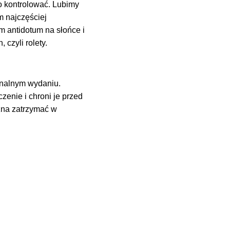
o kontrolować. Lubimy
m najczęściej
 antidotum na słońce i
czyli rolety.
onalnym wydaniu.
enie i chroni je przed
żna zatrzymać w