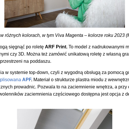
w różnych kolorach, w tym Viva Magenta – kolorze roku 2023 (
ogą sięgnąć po roletę
ARF Print.
To model z nadrukowanymi mo
nymi czy 3D. Można też zamówić unikatową roletę z własną graf
 przestrzeni na poddaszu.
a w systemie top-down, czyli z wygodną obsługą za pomocą górn
a plisowana
APF
.
Materiał o strukturze plastra miodu z wewnętr
znych prowadnic. Pozwala to na zaciemnienie wnętrza, a przy o
wolenników zaciemnienia częściowego dostępna jest opcja z del