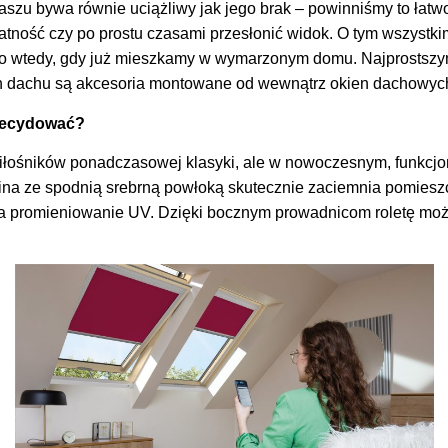
szu bywa równie uciążliwy jak jego brak – powinniśmy to łatw
atność czy po prostu czasami przesłonić widok. O tym wszystki
ro wtedy, gdy już mieszkamy w wymarzonym domu. Najprostszym
h dachu są akcesoria montowane od wewnątrz okien dachowych, 
 zdecydować?
miłośników ponadczasowej klasyki, ale w nowoczesnym, funkcj
na ze spodnią srebrną powłoką skutecznie zaciemnia pomieszcz
a promieniowanie UV. Dzięki bocznym prowadnicom roletę mo