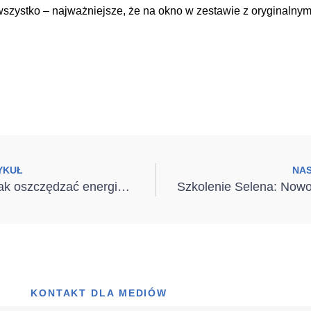
wszystko – najważniejsze, że na okno w zestawie z oryginalnym
YKUŁ
NA
Ciepły dom – jak oszczędzać energię i środowisko?
KONTAKT DLA MEDIÓW