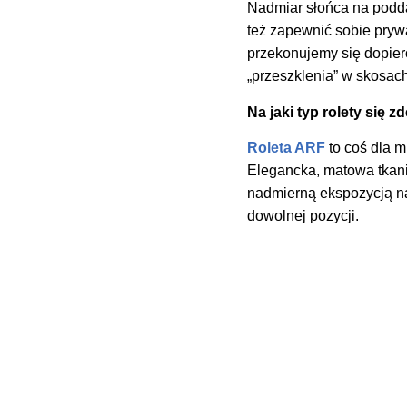
Nadmiar słońca na podda
też zapewnić sobie pryw
przekonujemy się dopie
„przeszklenia” w skosac
Na jaki typ rolety się
Roleta ARF
to coś dla 
Elegancka, matowa tkani
nadmierną ekspozycją n
dowolnej pozycji.