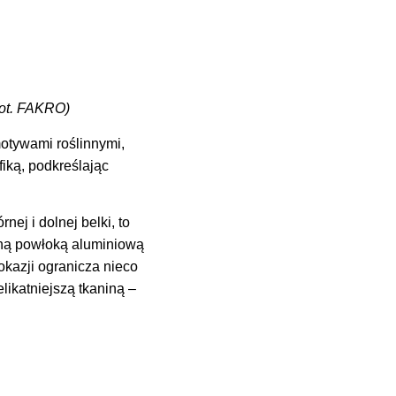
fot. FAKRO)
tywami roślinnymi,
iką, podkreślając
ej i dolnej belki, to
zną powłoką aluminiową
kazji ogranicza nieco
ikatniejszą tkaniną –