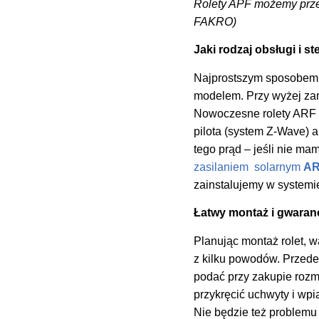
Rolety APF możemy przes
FAKRO)
Jaki rodzaj obsługi i 
Najprostszym sposobem k
modelem. Przy wyżej z
Nowoczesne rolety ARF i
pilota (system Z-Wave) a
tego prąd – jeśli nie ma
zasilaniem solarnym
AR
zainstalujemy w systemi
Łatwy montaż i gwaranc
Planując montaż rolet, w
z kilku powodów. Przede
podać przy zakupie rozm
przykręcić uchwyty i wpi
Nie będzie też problemu