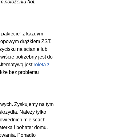
 położeniu (fot.
w pakiecie” z każdym
kopowym drążkiem ZST.
ycisku na ścianie lub
wiście potrzebny jest do
Alternatywą jest
roleta z
także bez problemu
howych. Zyskujemy na tym
krzydła. Należy tylko
dpowiednich miejscach
aterka i bohater domu.
rowania. Ponadto