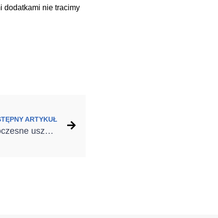
i dodatkami nie tracimy
STĘPNY ARTYKUŁ
Szkolenie Selena: Nowoczesne uszczelnienie i izolacja stolarki zewnętrznej