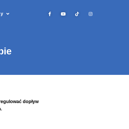
zy
bie
 regulować dopływ
.