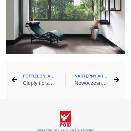
POPRZEDNI ARTYKUŁ
NASTĘPNY ARTYKUŁ
Ciepły i przytulny dom z energooszczędnymi drzwiami
Nowoczesny i ekologiczny montaż okien i drzwi
ZWIĄZEK POLSKIE OKNA I DRZWI