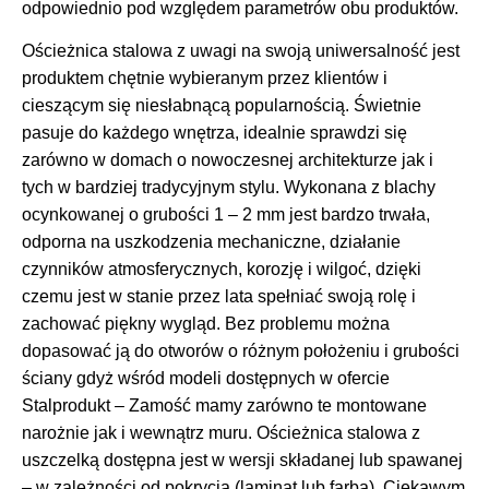
odpowiednio pod względem parametrów obu produktów.
Ościeżnica stalowa z uwagi na swoją uniwersalność jest
produktem chętnie wybieranym przez klientów i
cieszącym się niesłabnącą popularnością. Świetnie
pasuje do każdego wnętrza, idealnie sprawdzi się
zarówno w domach o nowoczesnej architekturze jak i
tych w bardziej tradycyjnym stylu. Wykonana z blachy
ocynkowanej o grubości 1 – 2 mm jest bardzo trwała,
odporna na uszkodzenia mechaniczne, działanie
czynników atmosferycznych, korozję i wilgoć, dzięki
czemu jest w stanie przez lata spełniać swoją rolę i
zachować piękny wygląd. Bez problemu można
dopasować ją do otworów o różnym położeniu i grubości
ściany gdyż wśród modeli dostępnych w ofercie
Stalprodukt – Zamość mamy zarówno te montowane
narożnie jak i wewnątrz muru. Ościeżnica stalowa z
uszczelką dostępna jest w wersji składanej lub spawanej
– w zależności od pokrycia (laminat lub farba). Ciekawym