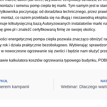
montażu i serwisu pomp ciepła tej marki. Tym samym jest w sta
ytkownika poczynając od doradztwa technicznego, przez prawi
i montaż, co razem przekłada się na długą i niezawodną eksplo
je kilkutysięczną bazą Autoryzowanych instalatorów marki na t
 gree.pl i znaleźć certyfikowaną firmę ze swojej okolicy.
ności energetycznej pompa ciepła pozwala znacząco obniżyć r
ały rok i działa praktycznie bezobsługowo. Wybierając sprawdz
 w nowoczesne ogrzewanie się zwróci i będzie nam służyć przez
awie kalkulatora kosztów ogrzewania typowego budynku, POBE,
YKUŁ
NA
nerem kampanii