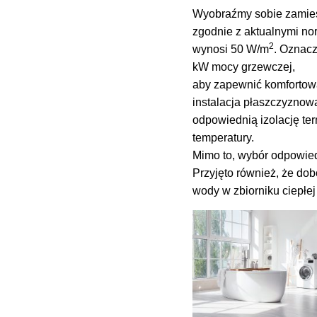
Wyobraźmy sobie zamies
zgodnie z aktualnymi n
2
wynosi 50 W/m
. Oznacz
kW mocy grzewczej,
aby zapewnić komfortow
instalacja płaszczyznow
odpowiednią izolację te
temperatury.
Mimo to, wybór odpowie
Przyjęto również, że do
wody w zbiorniku ciepłe