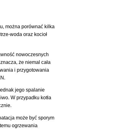
ku, można porównać kilka
trze-woda oraz kocioł
prawność nowoczesnych
znacza, że niemal cała
ewania i przygotowania
LN.
ednak jego spalanie
liwo. W przypadku kotła
cznie.
loatacja może być sporym
stemu ogrzewania