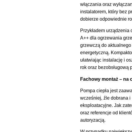
włączania oraz wyłączan
instalatorem, który bez 
dobierze odpowiednie ro
Przykładem urządzenia o
A++ dla ogrzewania grze
grzewczą do aktualnego 
energetyczną. Kompaktow
ułatwiając instalację i 
rok oraz bezobsługową p
Fachowy montaż – na 
Pompa ciepła jest zaa
wcześniej, źle dobrana 
eksploatacyjne. Jak zat
oraz referencje od klie
autoryzacją.
W przypadku największych