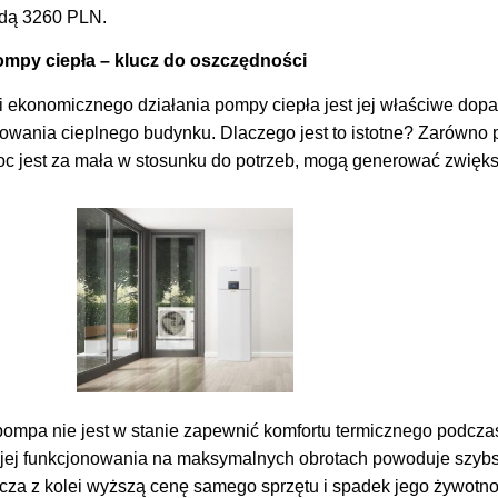
ędą 3260 PLN.
mpy ciepła – klucz do oszczędności
 ekonomicznego działania pompy ciepła jest jej właściwe dop
owania cieplnego budynku. Dlaczego jest to istotne? Zarówno 
 moc jest za mała w stosunku do potrzeb, mogą generować zwięk
 pompa nie jest w stanie zapewnić komfortu termicznego podcza
 jej funkcjonowania na maksymalnych obrotach powoduje szybsz
a z kolei wyższą cenę samego sprzętu i spadek jego żywotno