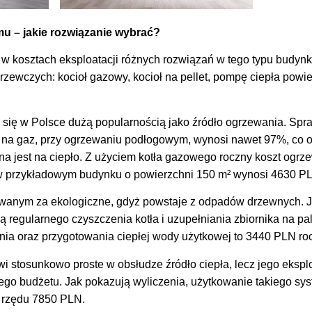
u – jakie rozwiązanie wybrać?
w kosztach eksploatacji różnych rozwiązań w tego typu budyn
zewczych: kocioł gazowy, kocioł na pellet, pompę ciepła powie
y się w Polsce dużą popularnością jako źródło ogrzewania. S
na gaz, przy ogrzewaniu podłogowym, wynosi nawet 97%, co o
na jest na ciepło. Z użyciem kotła gazowego roczny koszt ogrz
 w przykładowym budynku o powierzchni 150 m² wynosi 4630 P
awanym za ekologiczne, gdyż powstaje z odpadów drzewnych. J
ą regularnego czyszczenia kotła i uzupełniania zbiornika na pa
ania oraz przygotowania ciepłej wody użytkowej to 3440 PLN ro
wi stosunkowo proste w obsłudze źródło ciepła, lecz jego eksp
go budżetu. Jak pokazują wyliczenia, użytkowanie takiego sy
 rzędu 7850 PLN.