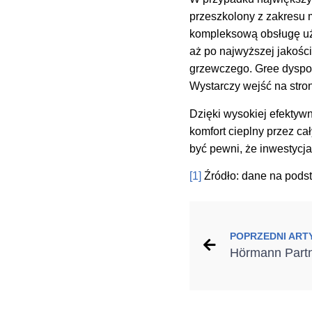
przeszkolony z zakresu 
kompleksową obsługę uż
aż po najwyższej jakośc
grzewczego. Gree dysponu
Wystarczy wejść na stronę
Dzięki wysokiej efektyw
komfort cieplny przez c
być pewni, że inwestycja
[1]
Źródło: dane na podst
POPRZEDNI ART
Hörmann Part