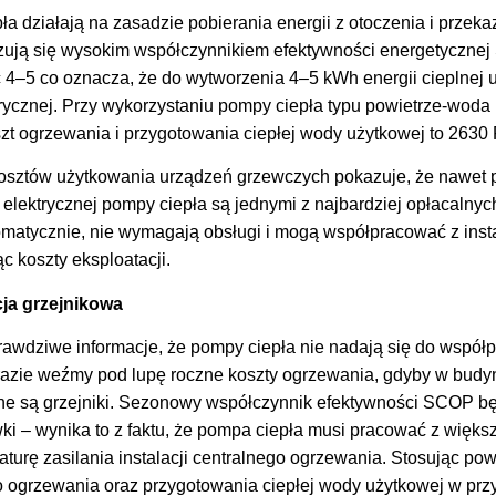
 działają na zasadzie pobierania energii z otoczenia i przeka
zują się wysokim współczynnikiem efektywności energetyczne
4–5 co oznacza, że do wytworzenia 4–5 kWh energii cieplnej u
trycznej. Przy wykorzystaniu pompy ciepła typu powietrze-woda
t ogrzewania i przygotowania ciepłej wody użytkowej to 2630
sztów użytkowania urządzeń grzewczych pokazuje, że nawet 
 elektrycznej pompy ciepła są jednymi z najbardziej opłacaln
omatycznie, nie wymagają obsługi i mogą współpracować z insta
c koszty eksploatacji.
cja grzejnikowa
rawdziwe informacje, że pompy ciepła nie nadają się do współp
razie weźmy pod lupę roczne koszty ogrzewania, gdyby w budynk
e są grzejniki. Sezonowy współczynnik efektywności SCOP bę
ki – wynika to z faktu, że pompa ciepła musi pracować z więks
turę zasilania instalacji centralnego ogrzewania. Stosując po
o ogrzewania oraz przygotowania ciepłej wody użytkowej w przy