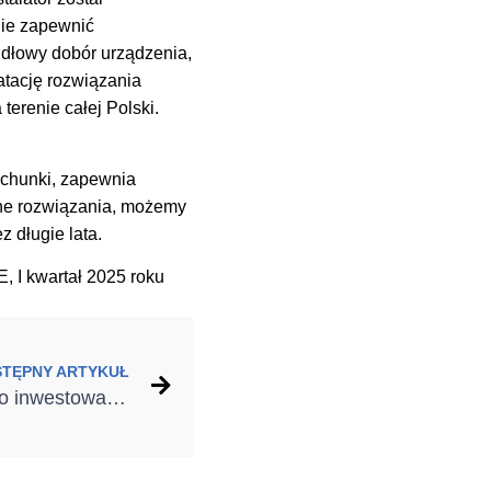
nie zapewnić
dłowy dobór urządzenia,
atację rozwiązania
erenie całej Polski.
achunki, zapewnia
one rozwiązania, możemy
 długie lata.
 I kwartał 2025 roku
STĘPNY ARTYKUŁ
Webinar: Dlaczego warto inwestować więcej w TERMOMODERNIZACJĘ i sprzedawać lepsze rozwiązania