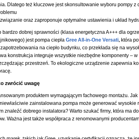
ia. Dlatego też kluczowe jest skonsultowanie wyboru pompy 
problemu
związanie oraz zaproponuje optymalne ustawienia i układ hydra
 bardzo dobrej sprawności (klasa energetyczna A+++ dla ogr
jnikowego) jest pompa ciepła
Gree All-in-One Versati
,
która po
zapotrzebowania na ciepło budynku, co przekłada się na wyso
a konstrukcja integruje wszystkie niezbędne komponenty – w
oszczędzając przestrzeń. To ekologiczne urządzenie zapewnia ko
racę.
co zwrócić uwagę
wansowanym produktem wymagającym fachowego montażu. Jak 
i niewłaściwie zainstalowana pompa może generować wysokie r
em znaleźć dobrego instalatora? Warto szukać firmy, która ma 
ntów. Ważna jest także współpraca z renomowanymi producenta
 marek, takich jak Gree, uzyskanie certyfikacji oznacza, że ins