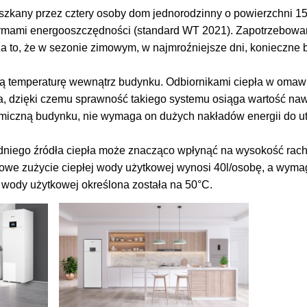
zkany przez cztery osoby dom jednorodzinny o powierzchni 15
ormami energooszczędności (standard WT 2021). Zapotrzebowa
a to, że w sezonie zimowym, w najmroźniejsze dni, konieczne 
ą temperaturę wewnątrz budynku. Odbiornikami ciepła w omaw
a, dzięki czemu sprawność takiego systemu osiąga wartość na
rmiczną budynku, nie wymaga on dużych nakładów energii do u
dniego źródła ciepła może znacząco wpłynąć na wysokość rac
bowe zużycie ciepłej wody użytkowej wynosi 40l/osobę, a wym
j wody użytkowej określona została na 50°C.