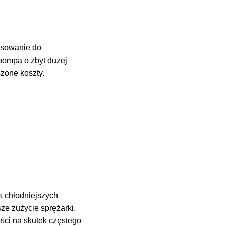
asowanie do
pompa o zbyt dużej
szone koszty.
s chłodniejszych
e zużycie sprężarki.
ści na skutek częstego