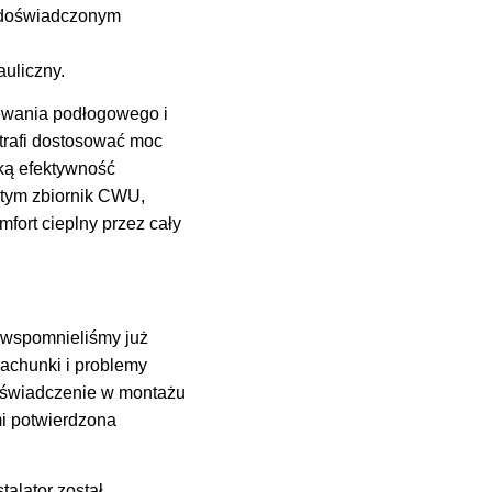
z doświadczonym
uliczny.
zewania podłogowego i
trafi dostosować moc
ką efektywność
 tym zbiornik CWU,
mfort cieplny przez cały
wspomnieliśmy już
achunki i problemy
doświadczenie w montażu
mi potwierdzona
talator został