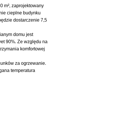
0 m², zaprojektowany
nie cieplne budynku
będzie dostarczenie 7,5
ianym domu jest
wet 90%. Ze względu na
trzymania komfortowej
hunków za ogrzewanie.
agana temperatura