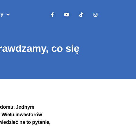
zy
rawdzamy, co się
a domu. Jednym
.
Wielu inwestorów
edzieć na to pytanie,