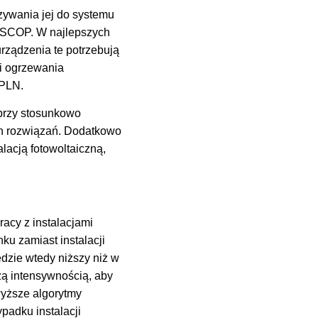
zywania jej do systemu
j SCOP. W najlepszych
rządzenia te potrzebują
 i ogrzewania
 PLN.
przy stosunkowo
ych rozwiązań. Dodatkowo
lacją fotowoltaiczną,
racy z instalacjami
u zamiast instalacji
dzie wtedy niższy niż w
zą intensywnością, aby
wyższe algorytmy
padku instalacji