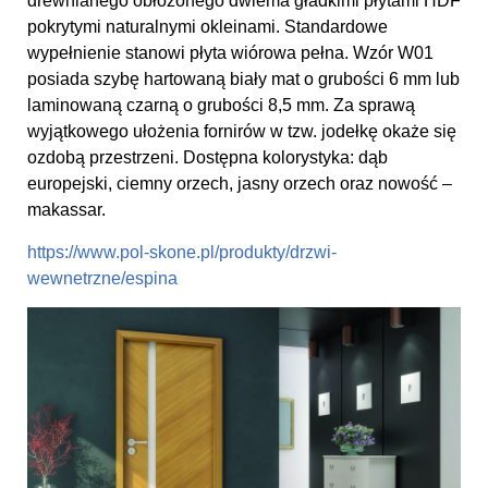
drewnianego obłożonego dwiema gładkimi płytami HDF
pokrytymi naturalnymi okleinami. Standardowe
wypełnienie stanowi płyta wiórowa pełna. Wzór W01
posiada szybę hartowaną biały mat o grubości 6 mm lub
laminowaną czarną o grubości 8,5 mm. Za sprawą
wyjątkowego ułożenia fornirów w tzw. jodełkę okaże się
ozdobą przestrzeni. Dostępna kolorystyka: dąb
europejski, ciemny orzech, jasny orzech oraz nowość –
makassar.
https://www.pol-skone.pl/produkty/drzwi-
wewnetrzne/espina