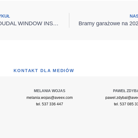
YKUŁ
NA
PREMIERA SOUDAL WINDOW INSTALLATION NA MONTERIADZIE 2024
KONTAKT DLA MEDIÓW
MELANIA WOJAS
PAWEŁ ZDYB
melania.wojas@aveex.com
pawel.zdybal@ave
tel. 537 336 447
tel. 537 085 3