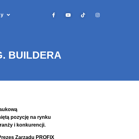
zy
G. BUILDERA
Naukową
iętą pozycję na rynku
anży i konkurencji.
Prezes Zarządu PROFIX