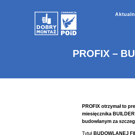
Aktualn
PROFIX – B
PROFIX otrzymał to pr
miesięcznika BUILDER 
budowlanym za szczegól
Tytuł
BUDOWLANEJ F