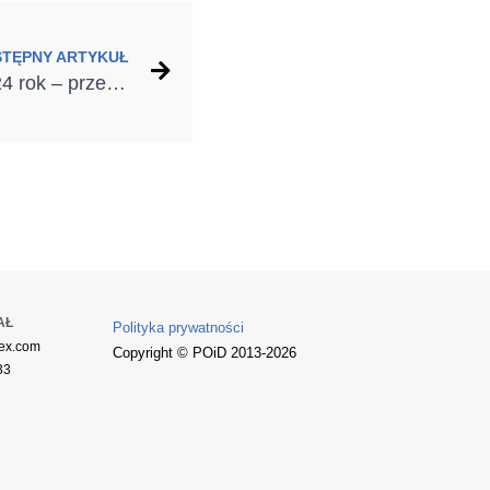
STĘPNY ARTYKUŁ
Bramy garażowe na 2024 rok – przegląd najnowszych rozwiązań
AŁ
Polityka prywatności
ex.com
Copyright © POiD 2013-2026
33