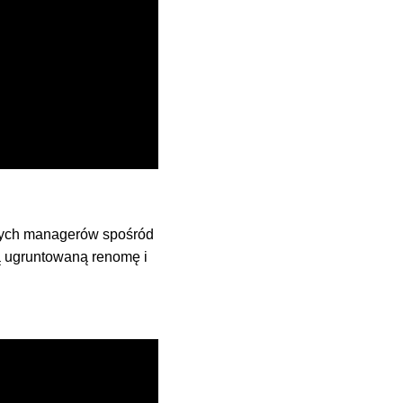
szych managerów spośród
ą ugruntowaną renomę i