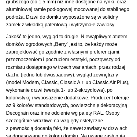
grubszego (do 1,5 mm) niż inne dostępne na rynku oraz
aluminiowej ramie podłogowej mocowanej do stabilnego
podłoża. Drzwi do domku wyposażone są w solidny
zamek z wkładką patentową i wytrzymałe zawiasy.
Jakość to jedno, wygląd to drugie. Niewątpliwym atutem
domków ogrodowych „Berry” jest to, że każdy może
zaprojektować go zgodnie z własnymi preferencjami,
przeznaczeniem i poczuciem estetyki, począwszy od
rozmiaru dostępnego w trzech wariantach, przez rodzaj
dachu (jedno lub dwuspadowy), wygląd zewnętrzny
(model Modern, Classic, Classic Air lub Classic Air Plus),
wykonanie drzwi (wersja 1- lub 2-skrzydłowa), po
kolorystykę i wyposażenie dodatkowe. Producent oferuje
aż 9 kolorów standardowych, powierzchnię dekoracyjną
Decograin oraz inne odcienie wg palety RAL. Osoby
szczególnie wrażliwe na względy estetyczne
z pewnością docenią fakt, że nawet zawiasy w drzwiach
są dopasowane do koloru domku. Na uwagę zasługują