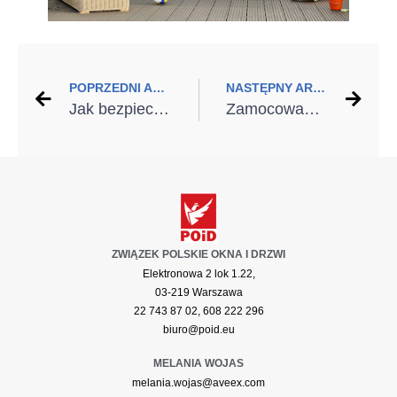
POPRZEDNI ARTYKUŁ
NASTĘPNY ARTYKUŁ
Jak bezpiecznie kupić i zamontować pompę ciepła? 5 niezawodnych rad
Zamocowania Klimas Wkręt-met – rzetelność buduje się przez dekady
ZWIĄZEK POLSKIE OKNA I DRZWI
Elektronowa 2 lok 1.22,
03-219 Warszawa
22 743 87 02, 608 222 296
biuro@poid.eu
MELANIA WOJAS
melania.wojas@aveex.com