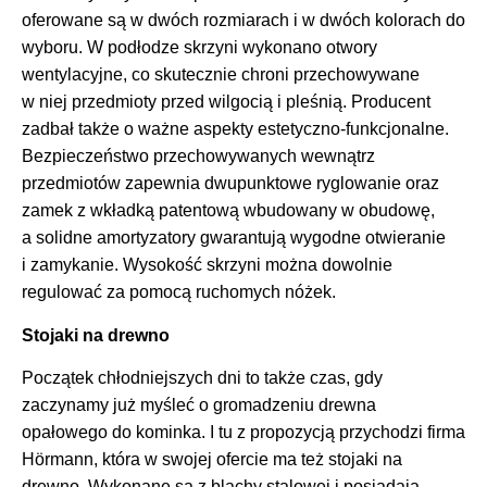
oferowane są w dwóch rozmiarach i w dwóch kolorach do
wyboru. W podłodze skrzyni wykonano otwory
wentylacyjne, co skutecznie chroni przechowywane
w niej przedmioty przed wilgocią i pleśnią. Producent
zadbał także o ważne aspekty estetyczno-funkcjonalne.
Bezpieczeństwo przechowywanych wewnątrz
przedmiotów zapewnia dwupunktowe ryglowanie oraz
zamek z wkładką patentową wbudowany w obudowę,
a solidne amortyzatory gwarantują wygodne otwieranie
i zamykanie. Wysokość skrzyni można dowolnie
regulować za pomocą ruchomych nóżek.
Stojaki na drewno
Początek chłodniejszych dni to także czas, gdy
zaczynamy już myśleć o gromadzeniu drewna
opałowego do kominka. I tu z propozycją przychodzi firma
Hörmann, która w swojej ofercie ma też stojaki na
drewno. Wykonane są z blachy stalowej i posiadają