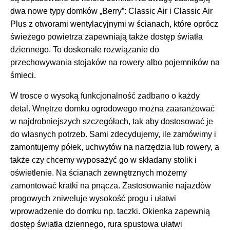
dwa nowe typy domków „Berry”: Classic Air i Classic Air
Plus z otworami wentylacyjnymi w ścianach, które oprócz
świeżego powietrza zapewniają także dostęp światła
dziennego. To doskonałe rozwiązanie do
przechowywania stojaków na rowery albo pojemników na
śmieci.
W trosce o wysoką funkcjonalność zadbano o każdy
detal. Wnętrze domku ogrodowego można zaaranżować
w najdrobniejszych szczegółach, tak aby dostosować je
do własnych potrzeb. Sami zdecydujemy, ile zamówimy i
zamontujemy półek, uchwytów na narzędzia lub rowery, a
także czy chcemy wyposażyć go w składany stolik i
oświetlenie. Na ścianach zewnętrznych możemy
zamontować kratki na pnącza. Zastosowanie najazdów
progowych zniweluje wysokość progu i ułatwi
wprowadzenie do domku np. taczki. Okienka zapewnią
dostęp światła dziennego, rura spustowa ułatwi