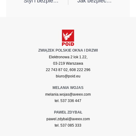
Styl i bezpieczeństwo: jak łączyć te aspekty przy wyborze drzwi zewnętrznych?
Jak bezpiecznie kupić i zamontować pompę ciepła? 5 niezawodnych rad
ZWIĄZEK POLSKIE OKNA I DRZWI
Elektronowa 2 lok 1.22,
03-219 Warszawa
22 743 87 02, 608 222 296
biuro@poid.eu
MELANIA WOJAS
melania.wojas@aveex.com
tel. 537 336 447
PAWEŁ ZDYBAŁ
pawel.zdybal@aveex.com
tel. 537 085 333