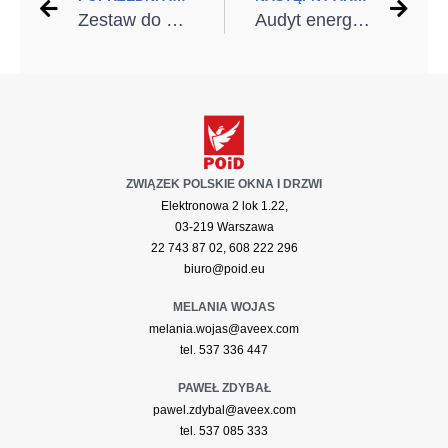
Zestaw do pielęgnacji bram garażowych i drzwi wejściowych
Audyt energetyczny budynku – jak go przeprowadzić i jakie daje korzyści?
ZWIĄZEK POLSKIE OKNA I DRZWI
Elektronowa 2 lok 1.22,
03-219 Warszawa
22 743 87 02, 608 222 296
biuro@poid.eu
MELANIA WOJAS
melania.wojas@aveex.com
tel. 537 336 447
PAWEŁ ZDYBAŁ
pawel.zdybal@aveex.com
tel. 537 085 333