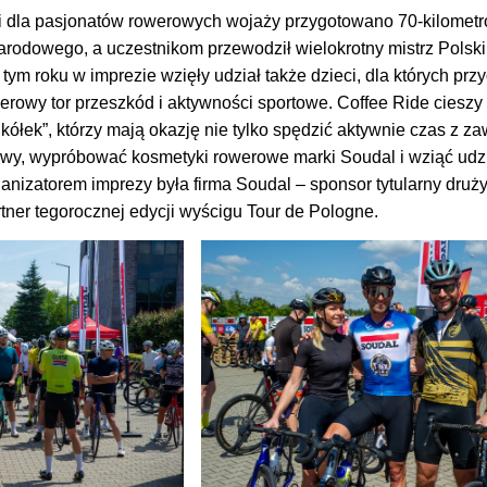
i dla pasjonatów rowerowych wojaży przygotowano 70-kilometr
odowego, a uczestnikom przewodził wielokrotny mistrz Polsk
ym roku w imprezie wzięły udział także dzieci, dla których prz
erowy tor przeszkód i aktywności sportowe. Coffee Ride cieszy
ółek”, którzy mają okazję nie tylko spędzić aktywnie czas z 
kawy, wypróbować kosmetyki rowerowe marki Soudal i wziąć udz
anizatorem imprezy była firma Soudal – sponsor tytularny druży
artner tegorocznej edycji wyścigu Tour de Pologne.