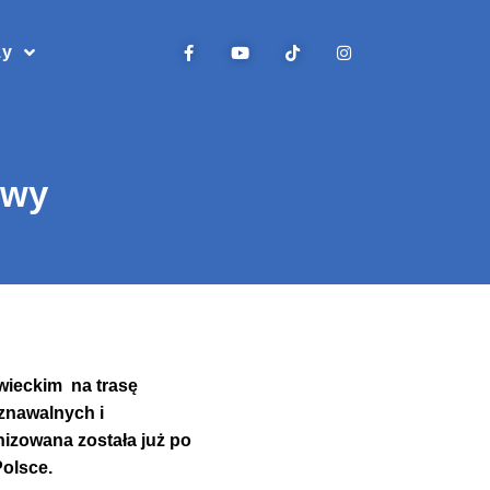
zy
owy
wieckim na trasę
znawalnych i
nizowana została już po
Polsce.