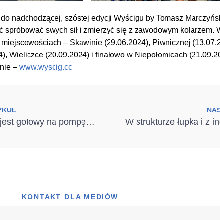
do nadchodzącej, szóstej edycji Wyścigu by Tomasz Marczyńsk
ć spróbować swych sił i zmierzyć się z zawodowym kolarzem. 
u miejscowościach – Skawinie (29.06.2024), Piwnicznej (13.07
), Wieliczce (20.09.2024) i finałowo w Niepołomicach (21.09.20
onie –
www.wyscig.cc
YKUŁ
NA
Czy Twój dom jest gotowy na pompę ciepła?
KONTAKT DLA MEDIÓW