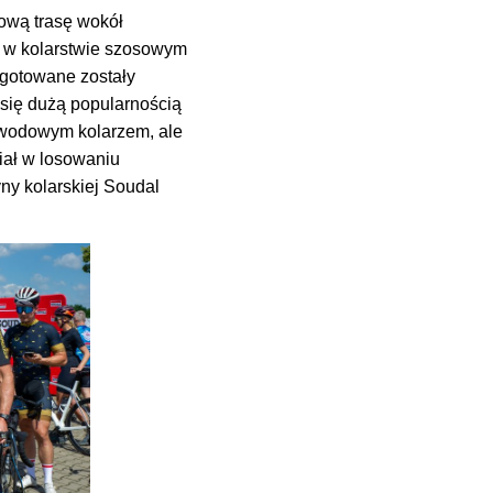
ową trasę wokół
i w kolarstwie szosowym
ygotowane zostały
 się dużą popularnością
zawodowym kolarzem, ale
iał w losowaniu
ny kolarskiej Soudal