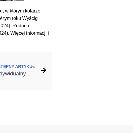
i, w którym kolarze
W tym roku Wyścig
.2024), Rudach
24). Więcej informacji i
STĘPNY ARTYKUŁ
W strukturze łupka i z indywidualnym nadrukiem Hörmann oferuje nowe powierzchnie bram garażowych