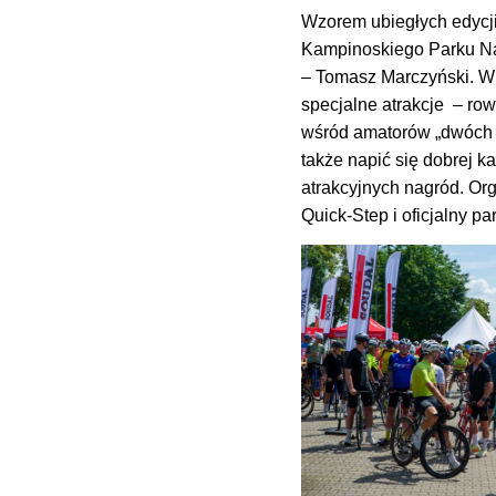
Wzorem ubiegłych edycj
Kampinoskiego Parku Nar
– Tomasz Marczyński. W t
specjalne atrakcje – row
wśród amatorów „dwóch k
także napić się dobrej 
atrakcyjnych nagród. Org
Quick-Step i oficjalny p