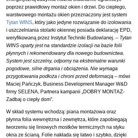
poprzez prawidłowy montaż okien i drzwi. Do ciepłego,
warstwowego montażu okien przeznaczony jest system
Tytan WINS
, który jako jedyne rozwiązanie do izolowania
i uszczelniania stolarki okiennej posiada deklarację EPD,
weryfikowaną przez Instytut Techniki Budowlanej. –
Tytan
WINS
oparty jest na standardzie izolacji na bazie folii
płynnych i rekomendowany dla nowego budownictwa.
System jest szczelny, odporny na ekstremalne warunki
pogodowe, silne drgania i obciążenia. Nie wymaga
przygotowania podłoża i chroni przed deformacją
– mówi
Maciej Pańczyk, Business Development Manager W&D
firmy SELENA, Partnera kampanii „DOBRY MONTAŻ-
Zadbaj o ciepły dom”.
W skład systemu wchodzą: piana montażowa oraz
płynna folia wewnętrzna i zewnętrza, które zapobiegają
tworzeniu się liniowych mostków termicznych na styku
okna ze ścianą. Folie nakłada się łatwo i szybko, dzięki