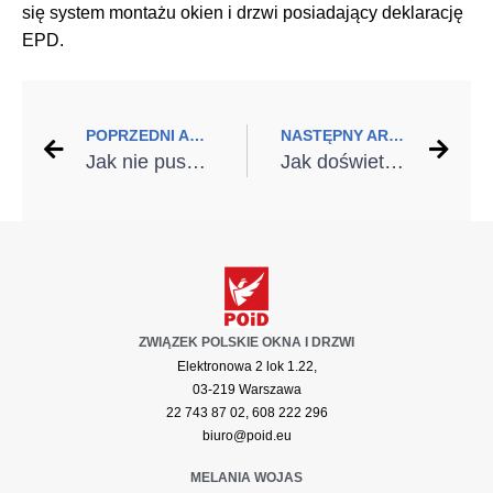
się system montażu okien i drzwi posiadający deklarację
EPD.
POPRZEDNI ARTYKUŁ
NASTĘPNY ARTYKUŁ
Jak nie puszczać pieniędzy z dymem?
Jak doświetlić garaż naturalnym światłem?
ZWIĄZEK POLSKIE OKNA I DRZWI
Elektronowa 2 lok 1.22,
03-219 Warszawa
22 743 87 02, 608 222 296
biuro@poid.eu
MELANIA WOJAS