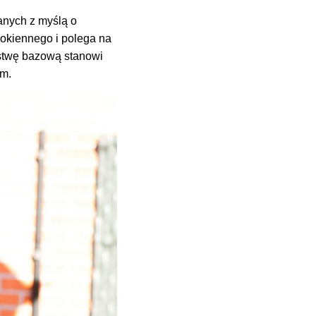
anych z myślą o
okiennego i polega na
stwę bazową stanowi
em.