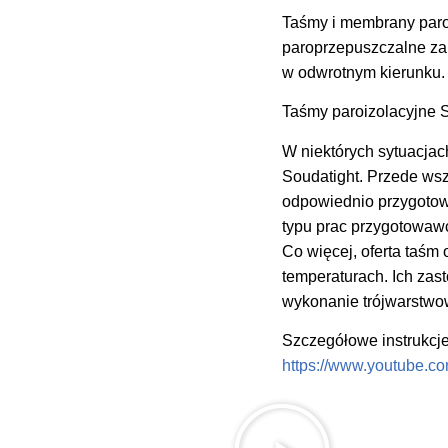
Taśmy i membrany paro
paroprzepuszczalne zap
w odwrotnym kierunku.
Taśmy paroizolacyjne
W niektórych sytuacja
Soudatight. Przede ws
odpowiednio przygotować
typu prac przygotowaw
Co więcej, oferta taś
temperaturach. Ich za
wykonanie trójwarstwo
Szczegółowe instrukcj
https://www.youtube.