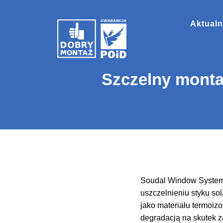
Aktualn
Szczelny mont
Soudal Window System 
uszczelnieniu styku so
jako materiału termoiz
degradacją na skutek z