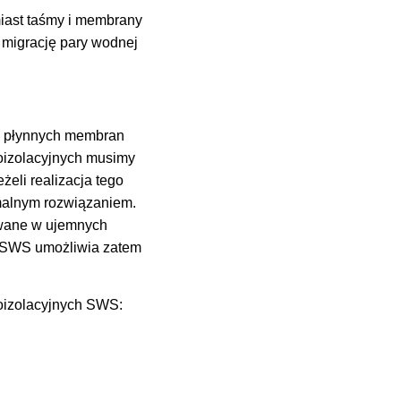
iast taśmy i membrany
 migrację pary wodnej
– płynnych membran
oizolacyjnych musimy
żeli realizacja tego
malnym rozwiązaniem.
owane w ujemnych
i SWS umożliwia zatem
oizolacyjnych SWS: