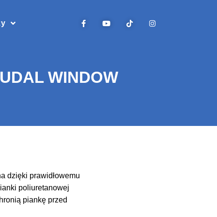
zy
 SOUDAL WINDOW
na dzięki prawidłowemu
ianki poliuretanowej
chronią piankę przed