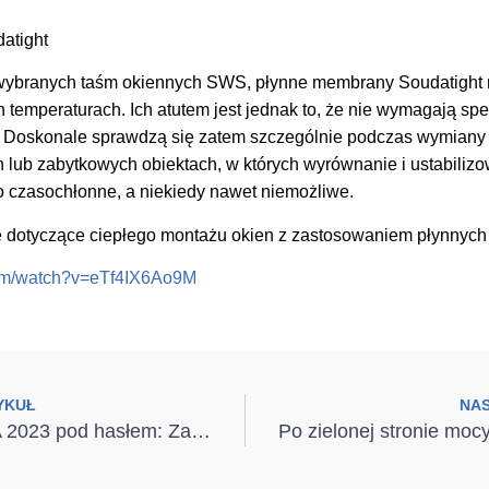
atight
wybranych taśm okiennych SWS, płynne membrany Soudatight 
temperaturach. Ich atutem jest jednak to, że nie wymagają sp
 Doskonale sprawdzą się zatem szczególnie podczas wymiany s
lub zabytkowych obiektach, w których wyrównanie i ustabiliz
 czasochłonne, a niekiedy nawet niemożliwe.
e dotyczące ciepłego montażu okien z zastosowaniem płynnyc
com/watch?v=eTf4IX6Ao9M
YKUŁ
NA
MONTERIADA 2023 pod hasłem: Zadbaj o ciepły dom