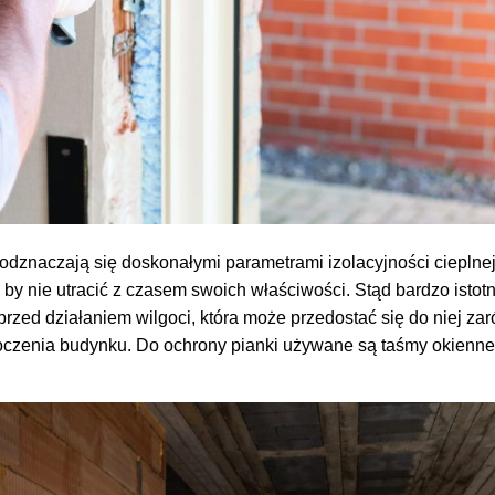
dznaczają się doskonałymi parametrami izolacyjności cieplnej 
by nie utracić z czasem swoich właściwości. Stąd bardzo istotn
przed działaniem wilgoci, która może przedostać się do niej za
otoczenia budynku. Do ochrony pianki używane są taśmy okienn