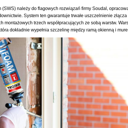
(SWS) należy do flagowych rozwiązań firmy Soudal, opracow
wnictwie. System ten gwarantuje trwałe uszczelnienie złącza 
ch montażowych trzech współpracujących ze sobą warstw. War
która dokładnie wypełnia szczelinę między ramą okienną i mur