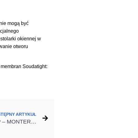
nie mogą być
ecjalnego
tolarki okiennej w
owanie otworu
h membran Soudatight:
STĘPNY ARTYKUŁ
Po zielonej stronie mocy – MONTERIADA 2023 na targach BUDMA