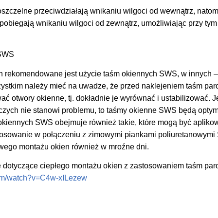
szczelne przeciwdziałają wnikaniu wilgoci od wewnątrz, natom
obiegają wnikaniu wilgoci od zewnątrz, umożliwiając przy tym
 SWS
ch rekomendowane jest użycie taśm okiennych SWS, w innych 
zystkim należy mieć na uwadze, że przed naklejeniem taśm par
 otwory okienne, tj. dokładnie je wyrównać i ustabilizować. Je
czych nie stanowi problemu, to taśmy okienne SWS będą opty
m okiennych SWS obejmuje również takie, które mogą być aplik
stosowanie w połączeniu z zimowymi piankami poliuretanowym
wego montażu okien również w mroźne dni.
e dotyczące ciepłego montażu okien z zastosowaniem taśm par
com/watch?v=C4w-xILezew