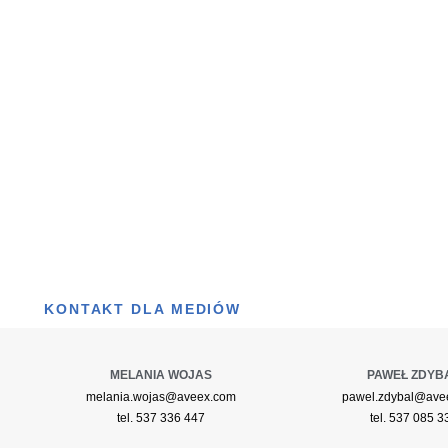
KONTAKT DLA MEDIÓW
MELANIA WOJAS
PAWEŁ ZDYB
melania.wojas@aveex.com
pawel.zdybal@ave
tel. 537 336 447
tel. 537 085 3