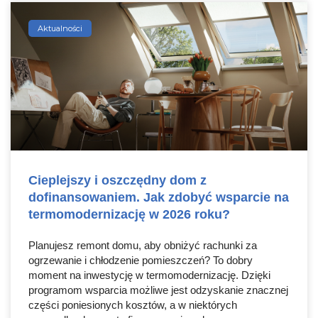
Aktualności
Cieplejszy i oszczędny dom z
dofinansowaniem. Jak zdobyć wsparcie na
termomodernizację w 2026 roku?
Planujesz remont domu, aby obniżyć rachunki za
ogrzewanie i chłodzenie pomieszczeń? To dobry
moment na inwestycję w termomodernizację. Dzięki
programom wsparcia możliwe jest odzyskanie znacznej
części poniesionych kosztów, a w niektórych